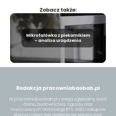
Zobacz także:
Mikrofalówka z piekarnikiem
– analiza urządzenia
Redakcja pracowniabaobab.pl
W pracowniabaobab.pl z pasją zgłębiamy świat
domu, budownictwa, ogrodu oraz
nowoczesnych technologii RTV, AGD i zakupów.
Naszym celem jest dzielenie się wiedzą oraz