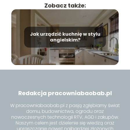
Zobacz także:
Jak urządzić kuchnię w stylu
angielskim?
Redakcja pracowniabaobab.pl
W pracowniabaobab.pl z pasją zgłębiamy świat
domu, budownictwa, ogrodu oraz
nowoczesnych technologii RTV, AGD i zakupów.
Naszym celem jest dzielenie się wiedzą oraz
upraszczanie nawet najbardziej złożonych