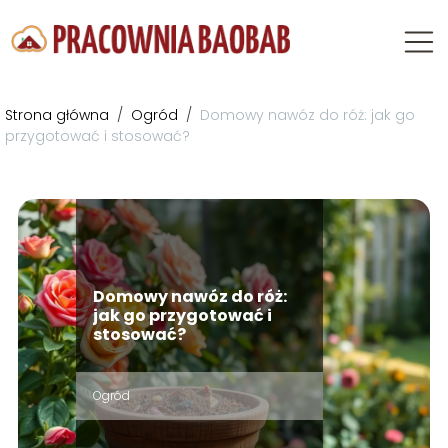
Strona główna
/
Ogród
/
Domowy nawóz do róż: jak go
przygotować i stosować?
Domowy nawóz do róż:
jak go przygotować i
stosować?
Ogród