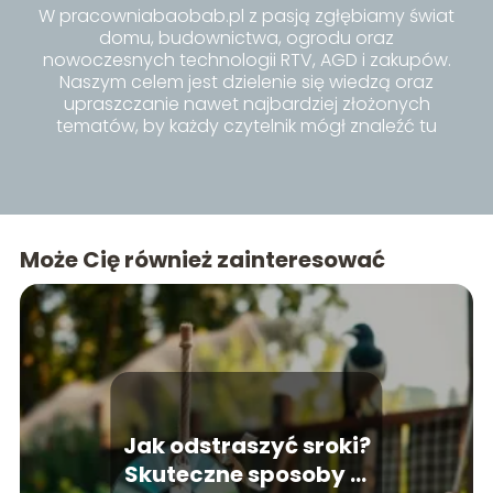
W pracowniabaobab.pl z pasją zgłębiamy świat
domu, budownictwa, ogrodu oraz
nowoczesnych technologii RTV, AGD i zakupów.
Naszym celem jest dzielenie się wiedzą oraz
upraszczanie nawet najbardziej złożonych
tematów, by każdy czytelnik mógł znaleźć tu
inspiracje i praktyczne porady dla siebie.
Może Cię również zainteresować
Jak odstraszyć sroki?
Skuteczne sposoby w