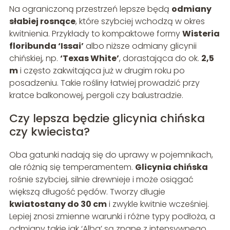
Na ograniczoną przestrzeń lepsze będą
odmiany
słabiej rosnące
, które szybciej wchodzą w okres
kwitnienia. Przykłady to kompaktowe formy
Wisteria
floribunda ‘Issai’
albo niższe odmiany glicynii
chińskiej, np.
‘Texas White’
, dorastająca do ok.
2,5
m
i często zakwitająca już w drugim roku po
posadzeniu. Takie rośliny łatwiej prowadzić przy
kratce balkonowej, pergoli czy balustradzie.
Czy lepsza będzie glicynia chińska
czy kwiecista?
Oba gatunki nadają się do uprawy w pojemnikach,
ale różnią się temperamentem.
Glicynia chińska
rośnie szybciej, silnie drewnieje i może osiągać
większą długość pędów. Tworzy długie
kwiatostany do 30 cm
i zwykle kwitnie wcześniej.
Lepiej znosi zmienne warunki i różne typy podłoża, a
odmiany takie jak ‘Alba’ są znane z intensywnego