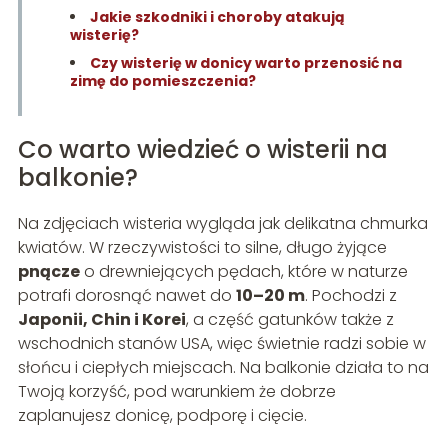
Jakie szkodniki i choroby atakują
wisterię?
Czy wisterię w donicy warto przenosić na
zimę do pomieszczenia?
Co warto wiedzieć o wisterii na
balkonie?
Na zdjęciach wisteria wygląda jak delikatna chmurka
kwiatów. W rzeczywistości to silne, długo żyjące
pnącze
o drewniejących pędach, które w naturze
potrafi dorosnąć nawet do
10–20 m
. Pochodzi z
Japonii, Chin i Korei
, a część gatunków także z
wschodnich stanów USA, więc świetnie radzi sobie w
słońcu i ciepłych miejscach. Na balkonie działa to na
Twoją korzyść, pod warunkiem że dobrze
zaplanujesz donicę, podporę i cięcie.