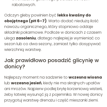
rabatowych.
Odczyn gleby powinien być
lekko kwaśny do
obojętnego (pH 6–7)
. Warto dodać niedużą ilość
nawozu organicznego, który stopniowo oddaje
składniki pokarmowe. Podłoże w donicach z czasem
ulega
zasoleniu
, dlatego najlepiej je wymieniać co
sezon lub co dwa sezony, zamiast tylko dosypywać
wierzchnią warstwę.
Jak prawidłowo posadzić glicynię w
donicy?
Najlepszy moment na sadzenie to
wczesna wiosna
lub
wczesna jesień
, kiedy nie ma skrajnych upałów
ani mrozów. Najpierw podlej bryłę korzeniową wisterii,
żeby łatwiej wysunąć ją z pojemnika. W nowej donicy
przygotuj warstwę drenażu i część mieszanki ziemi.