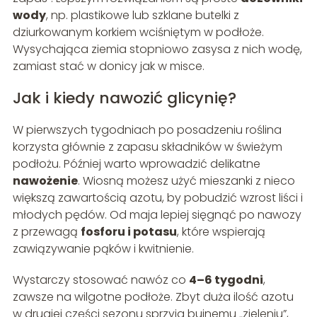
wody
, np. plastikowe lub szklane butelki z
dziurkowanym korkiem wciśniętym w podłoże.
Wysychająca ziemia stopniowo zasysa z nich wodę,
zamiast stać w donicy jak w misce.
Jak i kiedy nawozić glicynię?
W pierwszych tygodniach po posadzeniu roślina
korzysta głównie z zapasu składników w świeżym
podłożu. Później warto wprowadzić delikatne
nawożenie
. Wiosną możesz użyć mieszanki z nieco
większą zawartością azotu, by pobudzić wzrost liści i
młodych pędów. Od maja lepiej sięgnąć po nawozy
z przewagą
fosforu i potasu
, które wspierają
zawiązywanie pąków i kwitnienie.
Wystarczy stosować nawóz co
4–6 tygodni
,
zawsze na wilgotne podłoże. Zbyt duża ilość azotu
w drugiej części sezonu sprzyja bujnemu „zieleniu”,