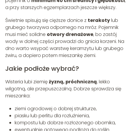
pojemnik o
minimum 40 cm średnicy i głębokości
,
a przy starszych egzemplarzach jeszcze większy.
Świetnie spisują się cięższe donice z
terakoty
lub
grubego tworzywa odpornego na mróz. Pojemnik
musi mieć solidne
otwory drenażowe
, bo zastój
wody w dolnej części prowadzi do gnicia korzeni. Na
dno warto wsypać warstwę keramzytu lub grubego
żwiru, a dopiero potem mieszankę ziemi.
Jakie podłoże wybrać?
Wisteria lubi ziemię
żyzną, próchniczną
, lekko
wilgotną, ale przepuszczalną. Dobrze sprawdza się
mieszanka:
ziemi ogrodowej o dobrej strukturze,
piasku lub perlitu dla rozluźnienia,
kompostu lub dobrze rozłożonego obornika,
ewentualnie gotowego podłoża do roślin