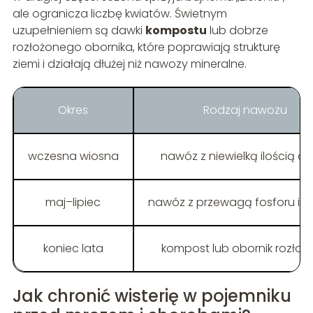
ale ogranicza liczbę kwiatów. Świetnym
uzupełnieniem są dawki
kompostu
lub dobrze
rozłożonego obornika, które poprawiają strukturę
ziemi i działają dłużej niż nawozy mineralne.
Okres
Rodzaj nawozu
wczesna wiosna
nawóz z niewielką ilością a
maj–lipiec
nawóz z przewagą fosforu i p
koniec lata
kompost lub obornik rozłoż
Jak chronić wisterię w pojemniku