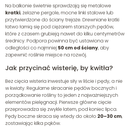
Na balkonie świetnie sprawdzają się metalowe
kratki
, żelazne pergole, mocne linki stalowe lub
przytwierdzone do ściany trejaże. Drewniane kratki
łatwo łamią się pod ciężarem starszych pędów,
które z czasem grubieją nawet do kilku centymetrów
średnicy. Podpora powinna być ustawiona w
odległości co najmniej
50 cm od ściany
, aby
zapewnić roślinie miejsce na rozwój.
Jak przycinać wisterię, by kwitła?
Bez cięcia wisteria inwestuje siły w liście i pędy, a nie
w kwiaty. Regularne skracanie pędów bocznych i
porządkowanie rośliny to jeden z najważniejszych
elementów pielęgnacji. Pierwsze główne cięcie
przeprowadza się zwykle latem, pod koniec lipca.
Pędy boczne skraca się wtedy do około
20–30 cm
,
zostawiając kilka pąków.