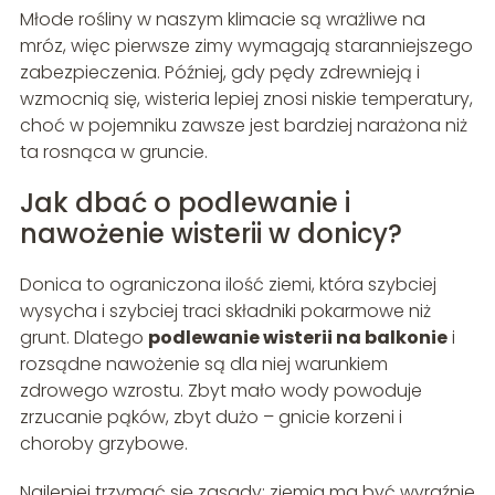
Młode rośliny w naszym klimacie są wrażliwe na
mróz, więc pierwsze zimy wymagają staranniejszego
zabezpieczenia. Później, gdy pędy zdrewnieją i
wzmocnią się, wisteria lepiej znosi niskie temperatury,
choć w pojemniku zawsze jest bardziej narażona niż
ta rosnąca w gruncie.
Jak dbać o podlewanie i
nawożenie wisterii w donicy?
Donica to ograniczona ilość ziemi, która szybciej
wysycha i szybciej traci składniki pokarmowe niż
grunt. Dlatego
podlewanie wisterii na balkonie
i
rozsądne nawożenie są dla niej warunkiem
zdrowego wzrostu. Zbyt mało wody powoduje
zrzucanie pąków, zbyt dużo – gnicie korzeni i
choroby grzybowe.
Najlepiej trzymać się zasady: ziemia ma być wyraźnie