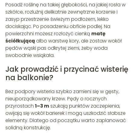
Posadź roślinę na takiej głębokości, na jakiej rosła w
szkółce, rozluźnij delikatnie zewnętrzne korzenie i
zasyp przestrzenie świeżym podłożem, lekko
dociskając. Po posadzeniu obficie podlej. Na
powierzchni możesz rozłożyć cienką
matę
ściółkującą
albo warstwę kory, ale zostaw wokół
pędów wąski pas odkrytej ziemi, żeby woda
swobodnie wsiąkała.
Jak prowadzić i przycinać wisterię
na balkonie?
Bez podpory wisteria szybko zamieni się w gęsty,
nieuporządkowany krzew. Pędy o rocznych
przyrostach
1–3 m
szukają punktów zaczepienia,
owijają się wokół barierek i mogą uszkodzić słabsze
elementy. Dlatego od początku warto zaplanować
solidną konstrukcję.