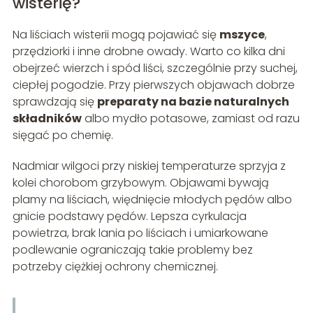
wisterię?
Na liściach wisterii mogą pojawiać się
mszyce
,
przędziorki i inne drobne owady. Warto co kilka dni
obejrzeć wierzch i spód liści, szczególnie przy suchej,
ciepłej pogodzie. Przy pierwszych objawach dobrze
sprawdzają się
preparaty na bazie naturalnych
składników
albo mydło potasowe, zamiast od razu
sięgać po chemię.
Nadmiar wilgoci przy niskiej temperaturze sprzyja z
kolei chorobom grzybowym. Objawami bywają
plamy na liściach, więdnięcie młodych pędów albo
gnicie podstawy pędów. Lepsza cyrkulacja
powietrza, brak lania po liściach i umiarkowane
podlewanie ograniczają takie problemy bez
potrzeby ciężkiej ochrony chemicznej.