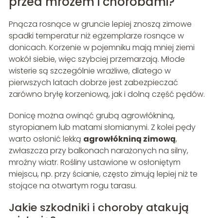
przed mrozem i chorobami?
Pnącza rosnące w gruncie lepiej znoszą zimowe
spadki temperatur niż egzemplarze rosnące w
donicach. Korzenie w pojemniku mają mniej ziemi
wokół siebie, więc szybciej przemarzają. Młode
wisterie są szczególnie wrażliwe, dlatego w
pierwszych latach dobrze jest zabezpieczać
zarówno bryłę korzeniową, jak i dolną część pędów.
Donicę można owinąć grubą agrowłókniną,
styropianem lub matami słomianymi. Z kolei pędy
warto osłonić lekką
agrowłókniną zimową
,
zwłaszcza przy balkonach narażonych na silny,
mroźny wiatr. Rośliny ustawione w osłoniętym
miejscu, np. przy ścianie, często zimują lepiej niż te
stojące na otwartym rogu tarasu.
Jakie szkodniki i choroby atakują