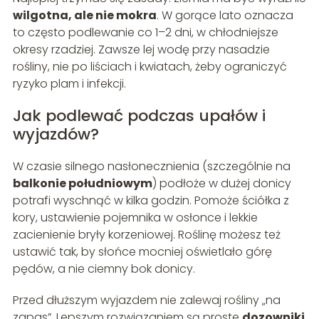
wilgotna, ale nie mokra
. W gorące lato oznacza
to często podlewanie co 1–2 dni, w chłodniejsze
okresy rzadziej. Zawsze lej wodę przy nasadzie
rośliny, nie po liściach i kwiatach, żeby ograniczyć
ryzyko plam i infekcji.
Jak podlewać podczas upałów i
wyjazdów?
W czasie silnego nasłonecznienia (szczególnie na
balkonie południowym
) podłoże w dużej donicy
potrafi wyschnąć w kilka godzin. Pomoże ściółka z
kory, ustawienie pojemnika w osłonce i lekkie
zacienienie bryły korzeniowej. Roślinę możesz też
ustawić tak, by słońce mocniej oświetlało górę
pędów, a nie ciemny bok donicy.
Przed dłuższym wyjazdem nie zalewaj rośliny „na
zapas”. Lepszym rozwiązaniem są proste
dozowniki