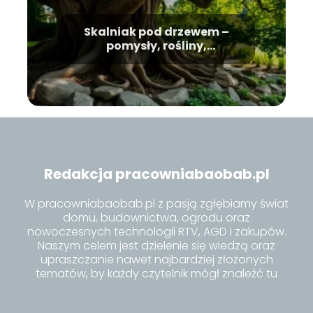
Skalniak pod drzewem –
pomysły, rośliny,
pielęgnacja
Redakcja pracowniabaobab.pl
W pracowniabaobab.pl z pasją zgłębiamy świat
domu, budownictwa, ogrodu oraz
nowoczesnych technologii RTV, AGD i zakupów.
Naszym celem jest dzielenie się wiedzą oraz
upraszczanie nawet najbardziej złożonych
tematów, by każdy czytelnik mógł znaleźć tu
inspiracje i praktyczne porady dla siebie.