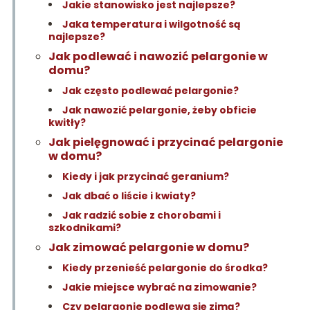
Jakie stanowisko jest najlepsze?
Jaka temperatura i wilgotność są
najlepsze?
Jak podlewać i nawozić pelargonie w
domu?
Jak często podlewać pelargonie?
Jak nawozić pelargonie, żeby obficie
kwitły?
Jak pielęgnować i przycinać pelargonie
w domu?
Kiedy i jak przycinać geranium?
Jak dbać o liście i kwiaty?
Jak radzić sobie z chorobami i
szkodnikami?
Jak zimować pelargonie w domu?
Kiedy przenieść pelargonie do środka?
Jakie miejsce wybrać na zimowanie?
Czy pelargonie podlewa się zimą?