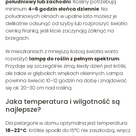
południowy lub zachodni
. Rośliny potrzebują
minimum
4–6 godzin słońca dziennie
. Na
południowych oknach w upalne lato możesz je
delikatnie odsunąć od szyby lub rozproszyć światło
cienką firanką, jeśli liście zaczynają żółknąć na
brzegach.
W mieszkaniach z mniejszą ilością światła warto
rozważyć
lampę do roślin z pełnym spektrum
.
Przydaje się szczególnie zimą, kiedy dzień jest krótki,
ale także w głębokich wnękach okiennych. Lampa
powinna świecić 10–12 godzin na dobę i znajdować
się ok. 20–30 cm nad rośliną.
Jaka temperatura i wilgotność są
najlepsze?
Dla pelargonii w domu optymalna jest temperatura
18–22°C
. Krótkie spadki do 15°C nie zaszkodzą, wręcz