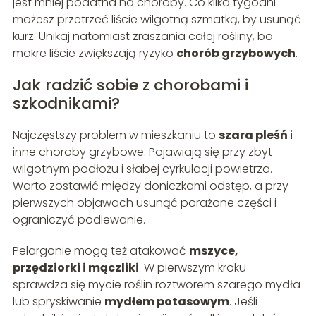
jest mniej podatna na choroby. Co kilka tygodni
możesz przetrzeć liście wilgotną szmatką, by usunąć
kurz. Unikaj natomiast zraszania całej rośliny, bo
mokre liście zwiększają ryzyko
chorób grzybowych
.
Jak radzić sobie z chorobami i
szkodnikami?
Najczęstszy problem w mieszkaniu to
szara pleśń
i
inne choroby grzybowe. Pojawiają się przy zbyt
wilgotnym podłożu i słabej cyrkulacji powietrza.
Warto zostawić między doniczkami odstęp, a przy
pierwszych objawach usunąć porażone części i
ograniczyć podlewanie.
Pelargonie mogą też atakować
mszyce,
przędziorki i mączliki
. W pierwszym kroku
sprawdza się mycie roślin roztworem szarego mydła
lub spryskiwanie
mydłem potasowym
. Jeśli