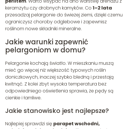
perlitem
. Warto wsypać na dno warstwę drenażu z
keramzytu czy drobnych kamyków. Co
1–2 lata
przesadzaj pelargonie do świeżej ziemi, dzięki czemu
ograniczysz choroby odglebowe i zapewnisz
roślinom nowe składniki mineralne.
Jakie warunki zapewnić
pelargoniom w domu?
Pelargonie kochają światło. W mieszkaniu muszą
mieć go więcej niż większość typowych roślin
doniczkowych, inaczej szybko bledną i przestają
kwitnąć. Z kolei zbyt wysoka temperatura bez
odpowiedniego oświetlenia sprawia, że pędy są
cienkie i łamliwe.
Jakie stanowisko jest najlepsze?
Najlepiej sprawdzi się
parapet wschodni,