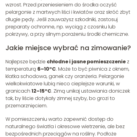
wzrost. Przed przeniesieniem do środka oczyść
pelargonie z martwych liści i kwiatów oraz skróć zbyt
długie pędy. Jeśli zauważysz szkodniki, zastosuj
preparaty ochronne, np. wyciąg z czosnku lub
pokrzywy, a przy silnym porażeniu środki chemiczne.
Jakie miejsce wybrać na zimowanie?
Najlepsze będzie
chłodne i jasne pomieszczenie
z
temperaturą
6–10°C
. Może to być piwnica z oknem,
klatka schodowa, ganek czy oranżeria. Pelargonie
wielkokwiatowe lubią nieco cieplejsze warunki, w
granicach
12–15°C
. Zimą unikaj ustawiania doniczek
tak, by liście dotykały zimnej szyby, bo grozi to
przemarznięciem.
W pomieszczeniu warto zapewnić dostęp do
naturalnego światła i okresowe wietrzenie, ale bez
bezpośrednich przeciągów na rośliny. Podłoże