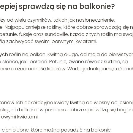
epiej sprawdzą się na balkonie?
 od wielu czynników, takich jak nasłonecznienie,
 Najpopularniejsze rośliny, które dobrze sprawdzają się 
etunie, fuksje oraz sundaville. Każda z tych roślin ma swo
afią zachwycać swoimi barwnymi kwiatami.
ych roślin na balkon. Kwitną długo, od maja do pierwszyc
ońce, jak i półcień. Petunie, zwane również surfinie, są
ienie i różnorodność kolorów. Warto jednak pamiętać o ic
konów. Ich dekoracyjne kwiaty kwitną od wiosny do jesieni,
ksji, na balkonie w półcieniu dobrze sprawdzą się begoni
orowymi kwiatami.
 cieniolubne, które można posadzić na balkonie: