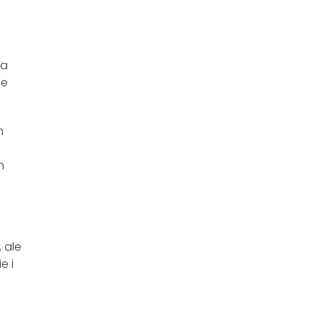
na
je
h
h
 ale
e i