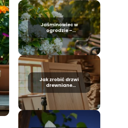
Jaśminowiec w
ogrodzie –
kompozycje i
aranżacje
Jak zrobić drzwi
drewniane
zewnętrzne?