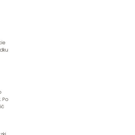
cie
adku
o
. Po
ić
zki