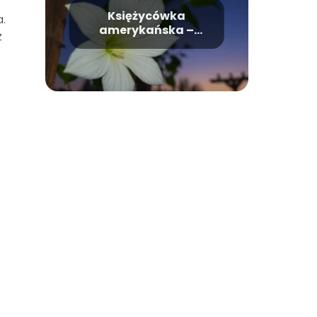
Księżycówka
.
amerykańska –
z
wygląd, uprawa,
pielęgnacja