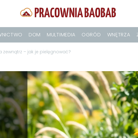
WNICTWO
DOM
MULTIMEDIA
OGRÓD
WNĘTRZA
 zewnątrz – jak je pielęgnować?