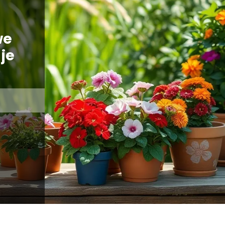
we
je