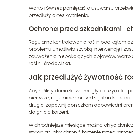
Warto również pamiętać o usuwaniu przekwi
przedłuży okres kwitnienia.
Ochrona przed szkodnikami i 
Regularne kontrolowanie roślin pod kątem o
problemu umożliwia szybką interwencję i z
zauważenia niepokojących objawów, warto si
roślin i środowiska.
Jak przedłużyć żywotność ro
Aby rośliny doniczkowe mogły cieszyć oko prz
pierwsze, regularnie sprawdzaj stan korzeni i
drugie, zapewnij doniczkom odpowiedni dre
do gnicia korzeni.
W chłodniejsze miesiące można okryć doniczki
styropian, aby chronić korzenie przed mroz