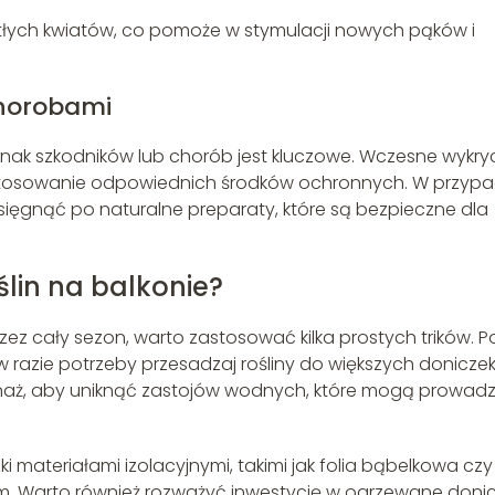
tłych kwiatów, co pomoże w stymulacji nowych pąków i
chorobami
znak szkodników lub chorób jest kluczowe. Wczesne wykry
astosowanie odpowiednich środków ochronnych. W przyp
ęgnąć po naturalne preparaty, które są bezpieczne dla
ślin na balkonie?
ez cały sezon, warto zastosować kilka prostych trików. P
 w razie potrzeby przesadzaj rośliny do większych doniczek
naż, aby uniknąć zastojów wodnych, które mogą prowadz
 materiałami izolacyjnymi, takimi jak folia bąbelkowa czy
em. Warto również rozważyć inwestycję w ogrzewane donic