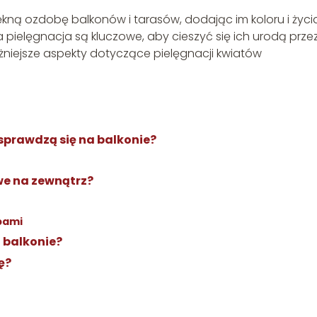
ną ozdobę balkonów i tarasów, dodając im koloru i życia
 pielęgnacja są kluczowe, aby cieszyć się ich urodą prze
żniejsze aspekty dotyczące pielęgnacji kwiatów
 sprawdzą się na balkonie?
we na zewnątrz?
bami
a balkonie?
ę?