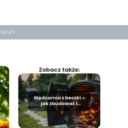
ZAKUPY
Zobacz także:
Wędzarnia z beczki –
jak zbudować i
używać?