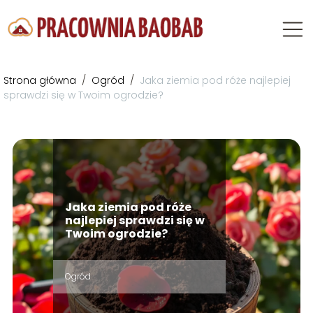
Strona główna
/
Ogród
/
Jaka ziemia pod róże najlepiej
sprawdzi się w Twoim ogrodzie?
Jaka ziemia pod róże
najlepiej sprawdzi się w
Twoim ogrodzie?
Ogród