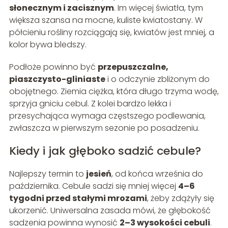
słonecznym i zacisznym
. Im więcej światła, tym
większa szansa na mocne, kuliste kwiatostany. W
półcieniu rośliny rozciągają się, kwiatów jest mniej, a
kolor bywa bledszy.
Podłoże powinno być
przepuszczalne,
piaszczysto-gliniaste
i o odczynie zbliżonym do
obojętnego. Ziemia ciężka, która długo trzyma wodę,
sprzyja gniciu cebul. Z kolei bardzo lekka i
przesychająca wymaga częstszego podlewania,
zwłaszcza w pierwszym sezonie po posadzeniu.
Kiedy i jak głęboko sadzić cebule?
Najlepszy termin to
jesień
, od końca września do
października. Cebule sadzi się mniej więcej
4–6
tygodni przed stałymi mrozami
, żeby zdążyły się
ukorzenić. Uniwersalna zasada mówi, że głębokość
sadzenia powinna wynosić
2–3 wysokości cebuli
.