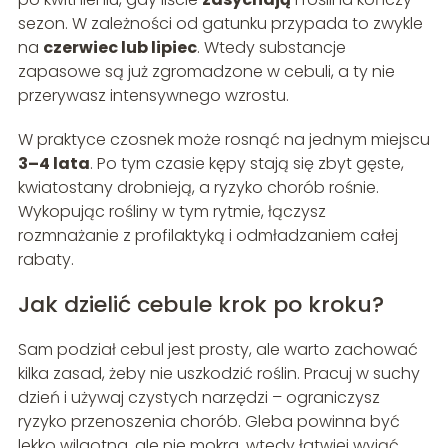
sezon. W zależności od gatunku przypada to zwykle
na
czerwiec lub lipiec
. Wtedy substancje
zapasowe są już zgromadzone w cebuli, a ty nie
przerywasz intensywnego wzrostu.
W praktyce czosnek może rosnąć na jednym miejscu
3–4 lata
. Po tym czasie kępy stają się zbyt gęste,
kwiatostany drobnieją, a ryzyko chorób rośnie.
Wykopując rośliny w tym rytmie, łączysz
rozmnażanie z profilaktyką i odmładzaniem całej
rabaty.
Jak dzielić cebule krok po kroku?
Sam podział cebul jest prosty, ale warto zachować
kilka zasad, żeby nie uszkodzić roślin. Pracuj w suchy
dzień i używaj czystych narzędzi – ograniczysz
ryzyko przenoszenia chorób. Gleba powinna być
lekko wilgotna, ale nie mokra, wtedy łatwiej wyjąć