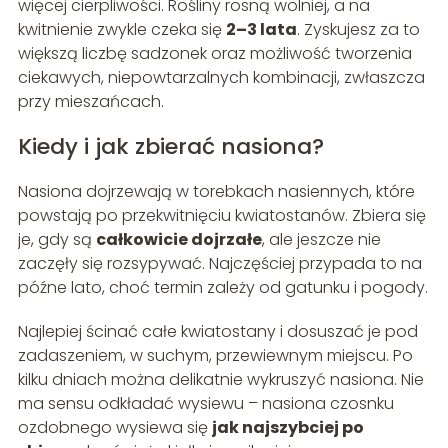
więcej cierpliwości. Rośliny rosną wolniej, a na
kwitnienie zwykle czeka się
2–3 lata
. Zyskujesz za to
większą liczbę sadzonek oraz możliwość tworzenia
ciekawych, niepowtarzalnych kombinacji, zwłaszcza
przy mieszańcach.
Kiedy i jak zbierać nasiona?
Nasiona dojrzewają w torebkach nasiennych, które
powstają po przekwitnięciu kwiatostanów. Zbiera się
je, gdy są
całkowicie dojrzałe
, ale jeszcze nie
zaczęły się rozsypywać. Najczęściej przypada to na
późne lato, choć termin zależy od gatunku i pogody.
Najlepiej ścinać całe kwiatostany i dosuszać je pod
zadaszeniem, w suchym, przewiewnym miejscu. Po
kilku dniach można delikatnie wykruszyć nasiona. Nie
ma sensu odkładać wysiewu – nasiona czosnku
ozdobnego wysiewa się
jak najszybciej po