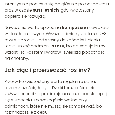
Intensywnie podlewa się go głównie po posadzeniu
oraz w czasie
susz letnich
, gdy kwiatostany
dopiero się rozwijają.
Nawożenie warto oprzeć na
kompoście
i nawozach
wieloskładnikowych. Wyższe odmiany zasila się 2–3
razy w sezonie – od wiosny do końca kwitnienia.
Lepiej unikać nadmiaru
azotu
, bo powoduje bujny
wzrost liści kosztem kwiatów i zwiększa podatność
na choroby.
Jak ciąć i przerzedzać rośliny?
Przekwitłe kwiatostany warto regularnie ścinać
razem z częścią łodygi. Dzięki temu roślina nie
zużywa energii na produkcję nasion, a cebula lepiej
się wzmacnia. To szczególnie ważne przy
odmianach, które nie muszą się samosiewać, bo
rozmnażasz je z cebul.