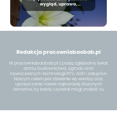
wygląd, uprawa,
pielęgnacja
Redakcja pracowniabaobab.pl
W pracowniabaobab.pl z pasją zgłębiamy świat
domu, budownictwa, ogrodu oraz
nowoczesnych technologii RTV, AGD i zakupów.
Naszym celem jest dzielenie się wiedzą oraz
upraszczanie nawet najbardziej złożonych
tematów, by każdy czytelnik mógł znaleźć tu
inspiracje i praktyczne porady dla siebie.