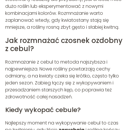
dużo roślin lub eksperymentować z nowymi
kombinacjami kolorów. Rozmnażanie warto
zaplanować wtedy, gdy kwiatostany stają się
mniejsze, a rośliny rosną zbyt gęsto i słabiej kwitną.
Jak rozmnażać czosnek ozdobny
z cebul?
Rozmnażanie z cebul to metoda najszybsza i
najpewniejsza. Nowe rośliny powtarzają cechy
odmiany, a na kwiaty czeka się krótko, często tylko
jeden sezon. Zabieg łączy się z wykopywaniem i
przesadzaniem starszych kęp, co poprawia też
zdrowotność całej nasadzeń.
Kiedy wykopać cebule?
Najlepszy moment na wykopywanie cebul to czas
po kwitnieniu, gdy liście
zasychają
i roślina kończy