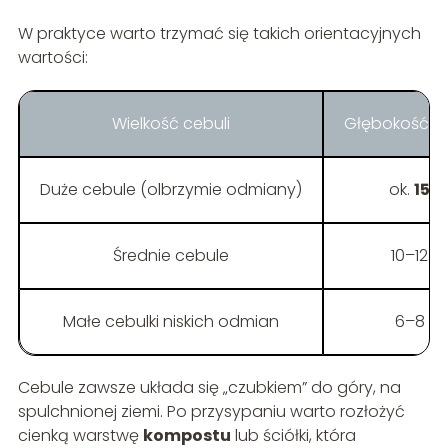
W praktyce warto trzymać się takich orientacyjnych
wartości:
Wielkość cebuli
Głębokość s
Duże cebule (olbrzymie odmiany)
ok.
15 
Średnie cebule
10–12 
Małe cebulki niskich odmian
6–8 c
Cebule zawsze układa się „czubkiem” do góry, na
spulchnionej ziemi. Po przysypaniu warto rozłożyć
cienką warstwę
kompostu
lub ściółki, która