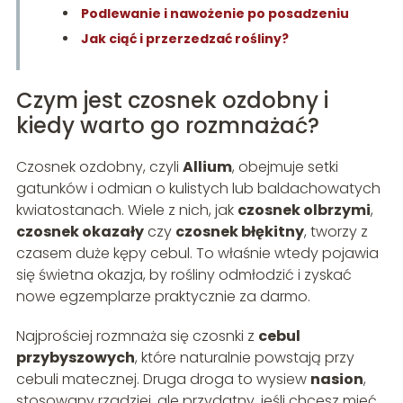
Podlewanie i nawożenie po posadzeniu
Jak ciąć i przerzedzać rośliny?
Czym jest czosnek ozdobny i
kiedy warto go rozmnażać?
Czosnek ozdobny, czyli
Allium
, obejmuje setki
gatunków i odmian o kulistych lub baldachowatych
kwiatostanach. Wiele z nich, jak
czosnek olbrzymi
,
czosnek okazały
czy
czosnek błękitny
, tworzy z
czasem duże kępy cebul. To właśnie wtedy pojawia
się świetna okazja, by rośliny odmłodzić i zyskać
nowe egzemplarze praktycznie za darmo.
Najprościej rozmnaża się czosnki z
cebul
przybyszowych
, które naturalnie powstają przy
cebuli matecznej. Druga droga to wysiew
nasion
,
stosowany rzadziej, ale przydatny, jeśli chcesz mieć