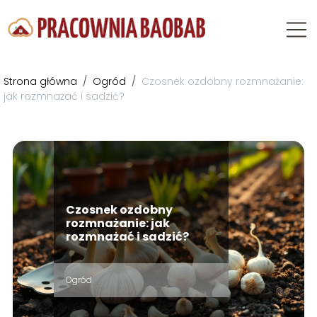
Strona główna
/
Ogród
/
Czosnek ozdobny rozmnażanie:
jak rozmnażać i sadzić?
Czosnek ozdobny
rozmnażanie: jak
rozmnażać i sadzić?
Ogród