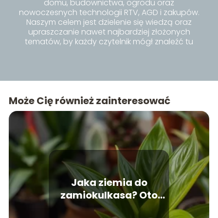
domu, budownictwa, ogrodu oraz
nowoczesnych technologii RTV, AGD i zakupów.
Naszym celem jest dzielenie się wiedzą oraz
upraszczanie nawet najbardziej złożonych
tematów, by każdy czytelnik mógł znaleźć tu
inspiracje i praktyczne porady dla siebie.
Może Cię również zainteresować
Jaka ziemia do
zamiokulkasa? Oto
najlepsze opcje!