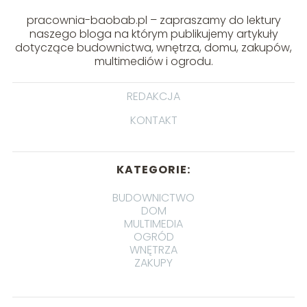
pracownia-baobab.pl – zapraszamy do lektury
naszego bloga na którym publikujemy artykuły
dotyczące budownictwa, wnętrza, domu, zakupów,
multimediów i ogrodu.
REDAKCJA
KONTAKT
KATEGORIE:
BUDOWNICTWO
DOM
MULTIMEDIA
OGRÓD
WNĘTRZA
ZAKUPY