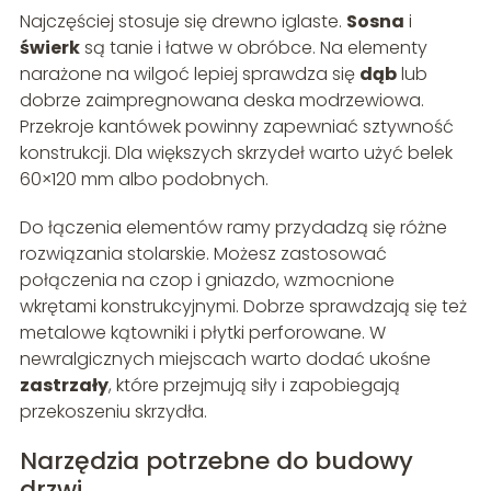
Najczęściej stosuje się drewno iglaste.
Sosna
i
świerk
są tanie i łatwe w obróbce. Na elementy
narażone na wilgoć lepiej sprawdza się
dąb
lub
dobrze zaimpregnowana deska modrzewiowa.
Przekroje kantówek powinny zapewniać sztywność
konstrukcji. Dla większych skrzydeł warto użyć belek
60×120 mm albo podobnych.
Do łączenia elementów ramy przydadzą się różne
rozwiązania stolarskie. Możesz zastosować
połączenia na czop i gniazdo, wzmocnione
wkrętami konstrukcyjnymi. Dobrze sprawdzają się też
metalowe kątowniki i płytki perforowane. W
newralgicznych miejscach warto dodać ukośne
zastrzały
, które przejmują siły i zapobiegają
przekoszeniu skrzydła.
Narzędzia potrzebne do budowy
drzwi