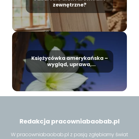
zewnętrzne?
Księżycówka amerykańska –
wygląd, uprawa,
pielęgnacja
Redakcja pracowniabaobab.pl
W pracowniabaobab.pl z pasją zgłębiamy świat