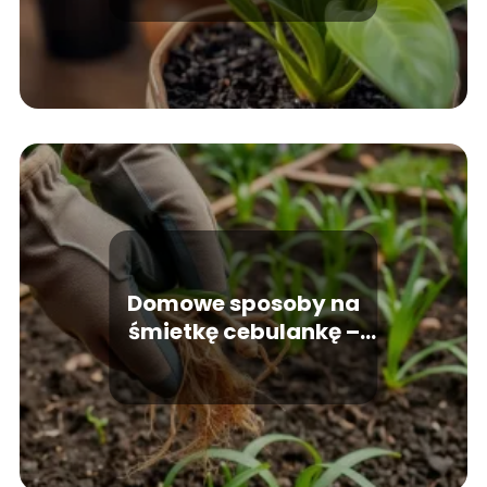
Domowe sposoby na
śmietkę cebulankę –
skuteczne metody
zwalczania