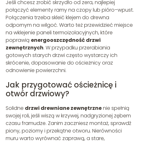
Jeśli chcesz zrobić skrzydło od zera, najlepiej
połączyć elementy ramy na czopy lub pióro–wpust.
Połączenia trzeba skleić klejem do drewna
odpornym na wilgoć. Warto też przewidzieć miejsce
na wklejenie paneli termoizolacyjnych, które
poprawią
energooszczędność drzwi
zewnętrznych
. W przypadku przerabiania
gotowych starych drzwi często wystarczy ich
skrócenie, dopasowanie do ościeżnicy oraz
odnowienie powierzchni.
Jak przygotować ościeżnicę i
otwór drzwiowy?
Solidne
drzwi drewniane zewnętrzne
nie spełnią
swojej roli, jeśli wiszą w krzywej, nadgryzionej zębem
czasu framudze. Zanim zaczniesz montaż, sprawdź
piony, poziomy i przekątne otworu. Nierówności
muru warto wyrównać zaprawą, a stare,