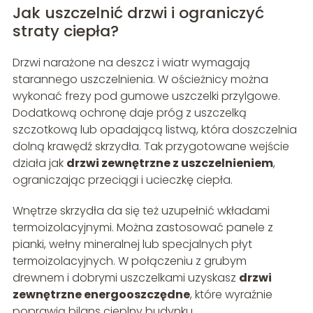
Jak uszczelnić drzwi i ograniczyć
straty ciepła?
Drzwi narażone na deszcz i wiatr wymagają
starannego uszczelnienia. W ościeżnicy można
wykonać frezy pod gumowe uszczelki przylgowe.
Dodatkową ochronę daje próg z uszczelką
szczotkową lub opadającą listwą, która doszczelnia
dolną krawędź skrzydła. Tak przygotowane wejście
działa jak
drzwi zewnętrzne z uszczelnieniem
,
ograniczając przeciągi i ucieczkę ciepła.
Wnętrze skrzydła da się też uzupełnić wkładami
termoizolacyjnymi. Można zastosować panele z
pianki, wełny mineralnej lub specjalnych płyt
termoizolacyjnych. W połączeniu z grubym
drewnem i dobrymi uszczelkami uzyskasz
drzwi
zewnętrzne energooszczędne
, które wyraźnie
poprawią bilans cieplny budynku.