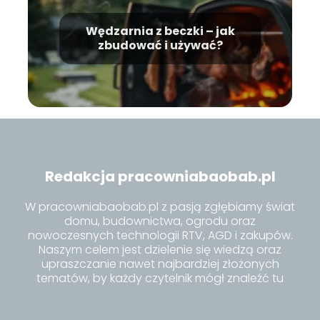
Wędzarnia z beczki – jak
zbudować i używać?
Redakcja pracowniabaobab.pl
W pracowniabaobab.pl z pasją zgłębiamy świat
domu, budownictwa, ogrodu oraz
nowoczesnych technologii RTV, AGD i zakupów.
Naszym celem jest dzielenie się wiedzą oraz
upraszczanie nawet najbardziej złożonych
tematów, by każdy czytelnik mógł znaleźć tu
inspiracje i praktyczne porady dla siebie.