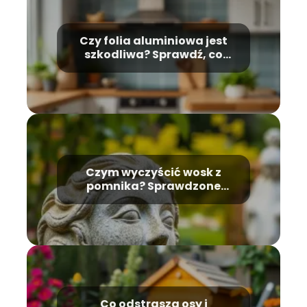
Czy folia aluminiowa jest
szkodliwa? Sprawdź, co
mówią badania
Czym wyczyścić wosk z
pomnika? Sprawdzone
metody usuwania plam
Co odstrasza osy i