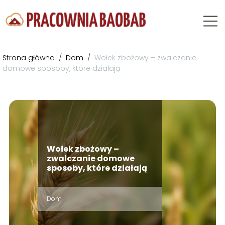
Strona główna
/
Dom
/
Wołek zbożowy – zwalczanie
domowe sposoby, które działają
Wołek zbożowy –
zwalczanie domowe
sposoby, które działają
Dom