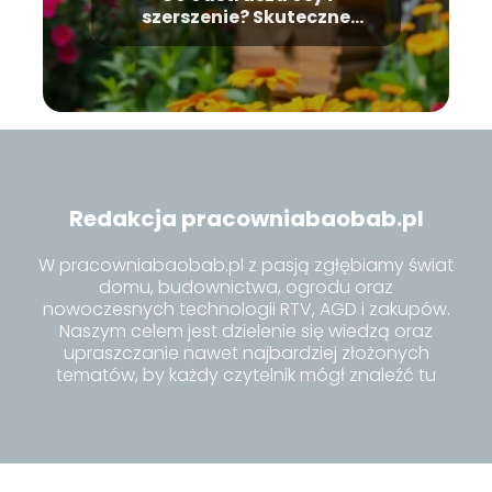
szerszenie? Skuteczne
metody na te owady
Redakcja pracowniabaobab.pl
W pracowniabaobab.pl z pasją zgłębiamy świat
domu, budownictwa, ogrodu oraz
nowoczesnych technologii RTV, AGD i zakupów.
Naszym celem jest dzielenie się wiedzą oraz
upraszczanie nawet najbardziej złożonych
tematów, by każdy czytelnik mógł znaleźć tu
inspiracje i praktyczne porady dla siebie.