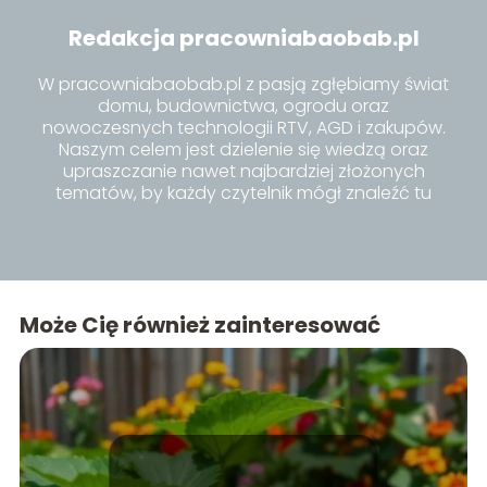
Redakcja pracowniabaobab.pl
W pracowniabaobab.pl z pasją zgłębiamy świat
domu, budownictwa, ogrodu oraz
nowoczesnych technologii RTV, AGD i zakupów.
Naszym celem jest dzielenie się wiedzą oraz
upraszczanie nawet najbardziej złożonych
tematów, by każdy czytelnik mógł znaleźć tu
inspiracje i praktyczne porady dla siebie.
Może Cię również zainteresować