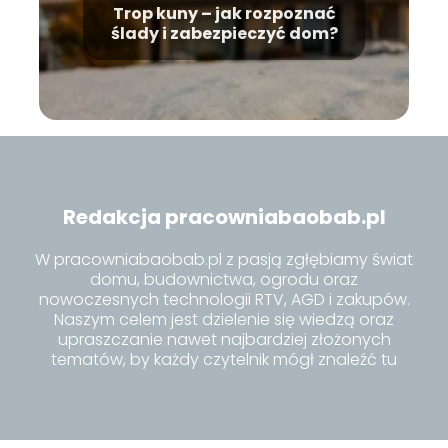
Trop kuny – jak rozpoznać
ślady i zabezpieczyć dom?
Redakcja pracowniabaobab.pl
W pracowniabaobab.pl z pasją zgłębiamy świat
domu, budownictwa, ogrodu oraz
nowoczesnych technologii RTV, AGD i zakupów.
Naszym celem jest dzielenie się wiedzą oraz
upraszczanie nawet najbardziej złożonych
tematów, by każdy czytelnik mógł znaleźć tu
inspiracje i praktyczne porady dla siebie.