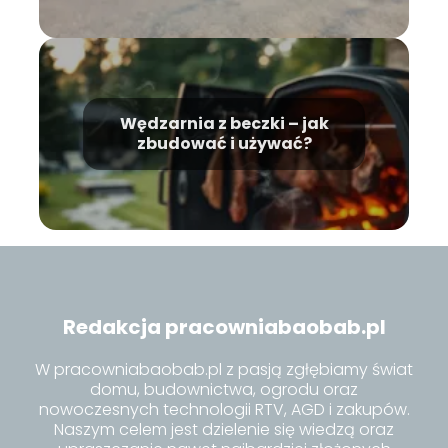
Wędzarnia z beczki – jak
zbudować i używać?
Redakcja pracowniabaobab.pl
W pracowniabaobab.pl z pasją zgłębiamy świat
domu, budownictwa, ogrodu oraz
nowoczesnych technologii RTV, AGD i zakupów.
Naszym celem jest dzielenie się wiedzą oraz