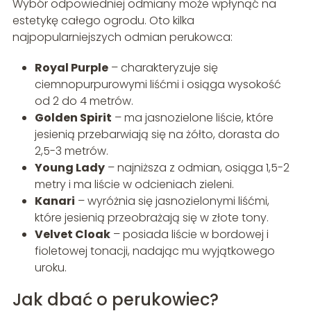
Wybór odpowiedniej odmiany może wpłynąć na
estetykę całego ogrodu. Oto kilka
najpopularniejszych odmian perukowca:
Royal Purple
– charakteryzuje się
ciemnopurpurowymi liśćmi i osiąga wysokość
od 2 do 4 metrów.
Golden Spirit
– ma jasnozielone liście, które
jesienią przebarwiają się na żółto, dorasta do
2,5-3 metrów.
Young Lady
– najniższa z odmian, osiąga 1,5-2
metry i ma liście w odcieniach zieleni.
Kanari
– wyróżnia się jasnozielonymi liśćmi,
które jesienią przeobrażają się w złote tony.
Velvet Cloak
– posiada liście w bordowej i
fioletowej tonacji, nadając mu wyjątkowego
uroku.
Jak dbać o perukowiec?