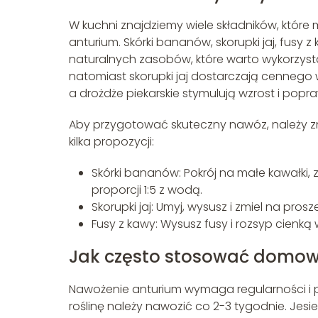
W kuchni znajdziemy wiele składników, któr
anturium. Skórki bananów, skorupki jaj, fusy z
naturalnych zasobów, które warto wykorzysta
natomiast skorupki jaj dostarczają cennego w
a drożdże piekarskie stymulują wzrost i popraw
Aby przygotować skuteczny nawóz, należy z
kilka propozycji:
Skórki bananów: Pokrój na małe kawałki, 
proporcji 1:5 z wodą.
Skorupki jaj: Umyj, wysusz i zmiel na pro
Fusy z kawy: Wysusz fusy i rozsyp cienką
Jak często stosować domow
Nawożenie anturium wymaga regularności i pre
roślinę należy nawozić co 2-3 tygodnie. Jesi