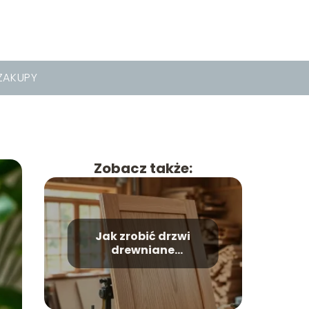
ZAKUPY
Zobacz także:
Jak zrobić drzwi
drewniane
zewnętrzne?