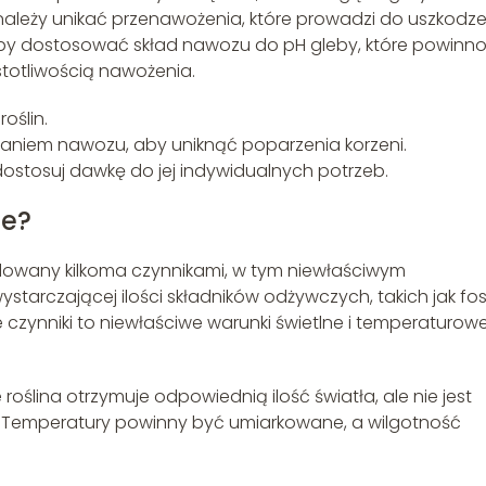
należy unikać przenawożenia, które prowadzi do uszkodz
e, aby dostosować skład nawozu do pH gleby, które powinn
stotliwością nawożenia.
oślin.
aniem nawozu, aby uniknąć poparzenia korzeni.
dostosuj dawkę do jej indywidualnych potrzeb.
ie?
dowany kilkoma czynnikami, w tym niewłaściwym
tarczającej ilości składników odżywczych, takich jak fos
e czynniki to niewłaściwe warunki świetlne i temperaturow
roślina otrzymuje odpowiednią ilość światła, ale nie jest
 Temperatury powinny być umiarkowane, a wilgotność