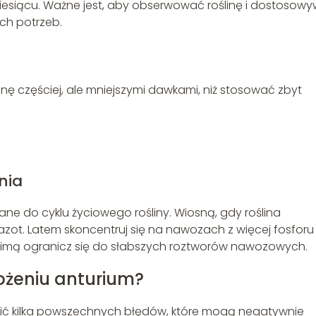
iesiącu. Ważne jest, aby obserwować roślinę i dostosow
ch potrzeb.
linę częściej, ale mniejszymi dawkami, niż stosować zbyt
nia
 do cyklu życiowego rośliny. Wiosną, gdy roślina
zot. Latem skoncentruj się na nawozach z więcej fosforu 
 i zimą ogranicz się do słabszych roztworów nawozowych.
ożeniu anturium?
ć kilka powszechnych błędów, które mogą negatywnie