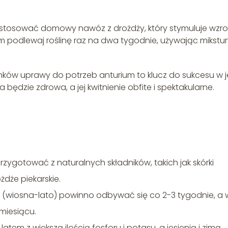
e stosować domowy nawóz z drożdży, który stymuluje wzros
m podlewaj roślinę raz na dwa tygodnie, używając mikstur
ków uprawy do potrzeb anturium to klucz do sukcesu w 
ędzie zdrowa, a jej kwitnienie obfite i spektakularne.
gotować z naturalnych składników, takich jak skórki
żdże piekarskie.
 (wiosna-lato) powinno odbywać się co 2-3 tygodnie, a 
 miesiącu.
tem z większą ilością fosforu i potasu, a jesienią i zimą