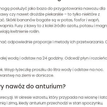
e mogą posłużyć jako baza do przygotowania nawozu dla
 kawy czy nawet drożdże piekarskie – to tylko niektóre z
ć. Skórki bananów bogate są w potas, fosfor i wapń,
apnia. Fusy z kawy to z kolei źródło azotu, potasu i magn
iają kwitnienie roślin.
nać odpowiednie proporcje i metody ich przetwarzania. 
zalej wodą i odstaw na 24 godziny. Odcedź płyn i rozcień
szek. Wsyp łyżeczkę proszku do litra wody i odstaw na noc.
 warstwę na ziemi w doniczce.
y nawóz do anturium?
cyzji. W okresie wzrostu, który przypada na wiosnę i lato
enią i zimą, kiedy anturium przechodzi w stan spoczynku,