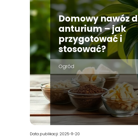
Domowy nawóz d
anturium – jak
przygotować i
stosować?
Ogród
Data publikacji: 2025-11-20