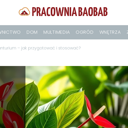
WNICTWO
DOM
MULTIMEDIA
OGRÓD
WNĘTRZA
turium – jak przygotować i stosować?