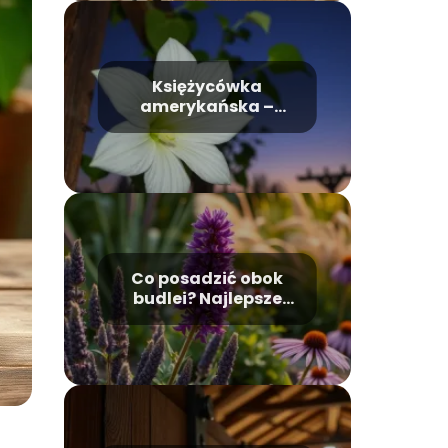
Księżycówka
amerykańska –
wygląd, uprawa,
pielęgnacja
Co posadzić obok
budlei? Najlepsze
rośliny towarzyszące