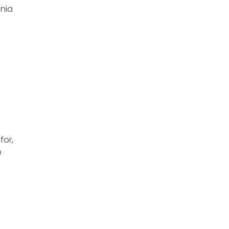
enia
o
for,
e