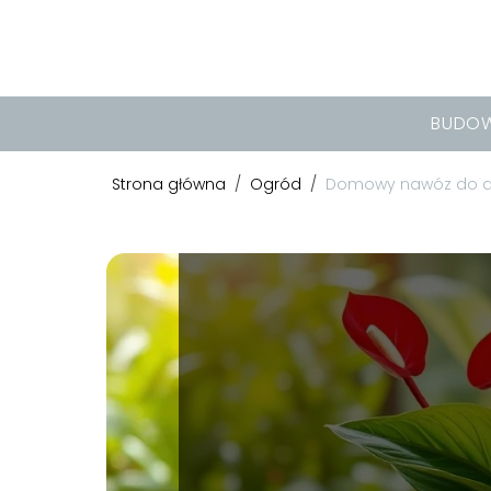
BUDO
Strona główna
/
Ogród
/
Domowy nawóz do an