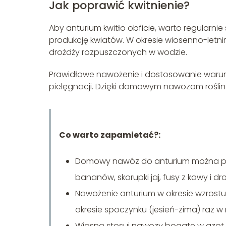
Jak poprawić kwitnienie?
Aby anturium kwitło obficie, warto regularni
produkcję kwiatów. W okresie wiosenno-letni
drożdży rozpuszczonych w wodzie.
Prawidłowe nawożenie i dostosowanie warun
pielęgnacji. Dzięki domowym nawozom roślina b
Co warto zapamietać?:
Domowy nawóz do anturium można przy
bananów, skorupki jaj, fusy z kawy i dro
Nawożenie anturium w okresie wzrostu
okresie spoczynku (jesień-zima) raz w
Wiosną stosuj nawozy bogate w azot, la