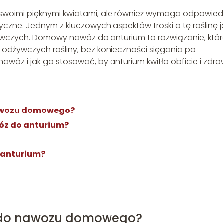
oko swoimi pięknymi kwiatami, ale również wymaga odpowied
czne. Jednym z kluczowych aspektów troski o tę roślinę j
ywczych. Domowy nawóz do anturium to rozwiązanie, któr
odżywczych rośliny, bez konieczności sięgania po
awóz i jak go stosować, by anturium kwitło obficie i zdr
nawozu domowego?
óz do anturium?
u anturium?
ać do nawozu domowego?