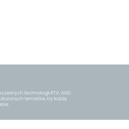
czesnych technologii RTV, AGD
j złożonych tematów, by każdy
ebie.