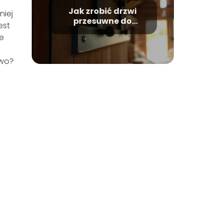
Jak zrobić drzwi
niej
przesuwne do
est
stodoły?
e
owo?