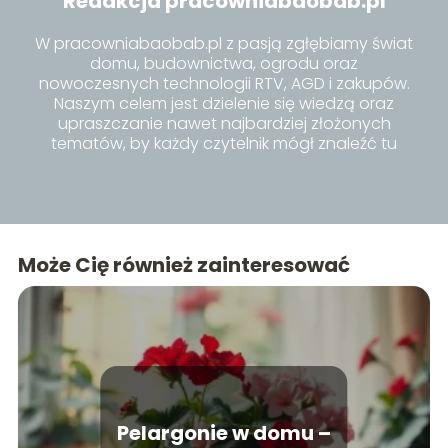
Redakcja pracowniabaobab.pl
W pracowniabaobab.pl z pasją zgłębiamy świat
domu, budownictwa, ogrodu oraz
nowoczesnych technologii RTV, AGD i zakupów.
Naszym celem jest dzielenie się wiedzą oraz
upraszczanie nawet najbardziej złożonych
tematów, by każdy czytelnik mógł znaleźć tu
inspiracje i praktyczne porady dla siebie.
Może Cię również zainteresować
Pelargonie w domu –