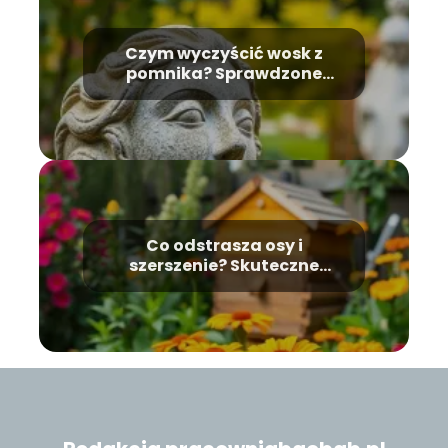
Czym wyczyścić wosk z
pomnika? Sprawdzone
metody usuwania plam
Co odstrasza osy i
szerszenie? Skuteczne
metody na te owady