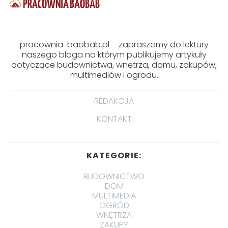
pracownia-baobab.pl – zapraszamy do lektury
naszego bloga na którym publikujemy artykuły
dotyczące budownictwa, wnętrza, domu, zakupów,
multimediów i ogrodu.
REDAKCJA
KONTAKT
KATEGORIE:
BUDOWNICTWO
DOM
MULTIMEDIA
OGRÓD
WNĘTRZA
ZAKUPY