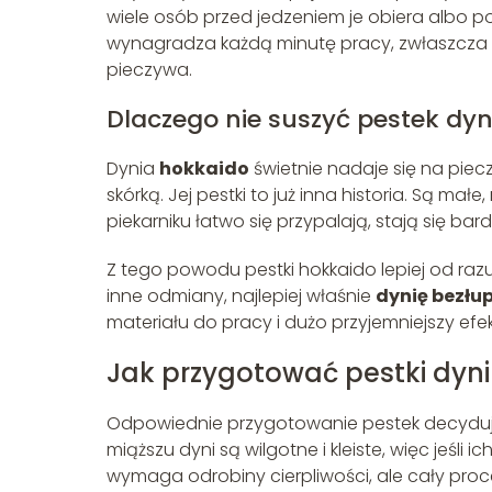
wiele osób przed jedzeniem je obiera albo p
wynagradza każdą minutę pracy, zwłaszcza 
pieczywa.
Dlaczego nie suszyć pestek dyn
Dynia
hokkaido
świetnie nadaje się na piec
skórką. Jej pestki to już inna historia. Są ma
piekarniku łatwo się przypalają, stają się b
Z tego powodu pestki hokkaido lepiej od ra
inne odmiany, najlepiej właśnie
dynię bezłu
materiału do pracy i dużo przyjemniejszy efe
Jak przygotować pestki dyni
Odpowiednie przygotowanie pestek decyduje, 
miąższu dyni są wilgotne i kleiste, więc jeśli
wymaga odrobiny cierpliwości, ale cały proc