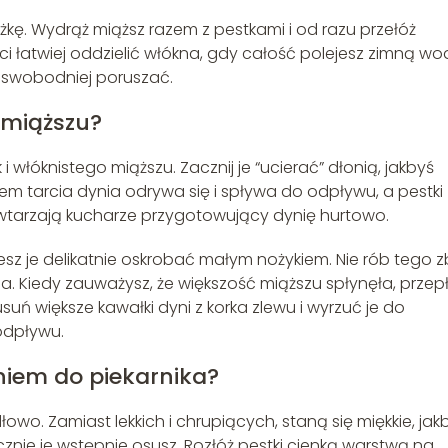
łyżkę. Wydrąż miąższ razem z pestkami i od razu przełóż
ci łatwiej oddzielić włókna, gdy całość polejesz zimną wo
ę swobodniej poruszać.
z miąższu?
 włóknistego miąższu. Zacznij je “ucierać” dłonią, jakbyś
m tarcia dynia odrywa się i spływa do odpływu, a pestki
owtarzają kucharze przygotowujący dynię hurtowo.
sz je delikatnie oskrobać małym nożykiem. Nie rób tego z
a. Kiedy zauważysz, że większość miąższu spłynęła, przep
uń większe kawałki dyni z korka zlewu i wyrzuć je do
odpływu.
niem do piekarnika?
owo. Zamiast lekkich i chrupiących, staną się miękkie, jak
znie je wstępnie osusz. Rozłóż pestki cienką warstwą na