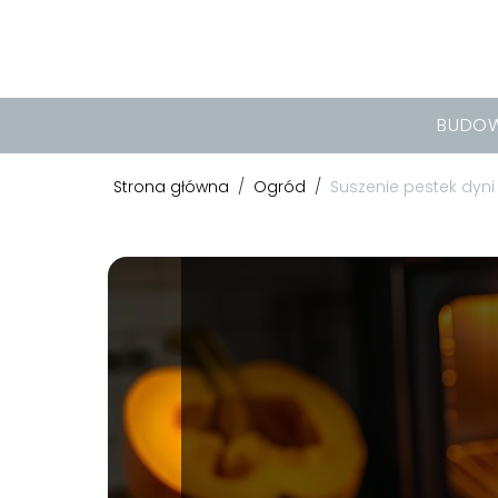
BUDO
Strona główna
/
Ogród
/
Suszenie pestek dyni 