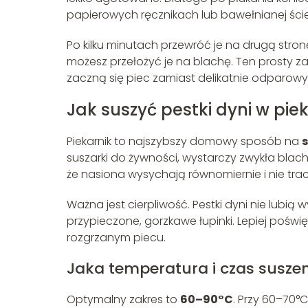
papierowych ręcznikach lub bawełnianej ścier
Po kilku minutach przewróć je na drugą stronę
możesz przełożyć je na blachę. Ten prosty za
zaczną się piec zamiast delikatnie odparowyw
Jak suszyć pestki dyni w pie
Piekarnik to najszybszy domowy sposób na
s
suszarki do żywności, wystarczy zwykła blach
że nasiona wysychają równomiernie i nie tra
Ważna jest cierpliwość. Pestki dyni nie lubią
przypieczone, gorzkawe łupinki. Lepiej poświ
rozgrzanym piecu.
Jaka temperatura i czas suszen
Optymalny zakres to
60–90°C
. Przy 60–70°C