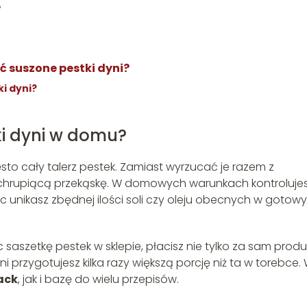
?
 suszone pestki dyni?
i dyni?
ki dyni w domu?
sto cały talerz pestek. Zamiast wyrzucać je razem z
 chrupiącą przekąskę. W domowych warunkach kontroluje
c unikasz zbędnej ilości soli czy oleju obecnych w gotow
aszetkę pestek w sklepie, płacisz nie tylko za sam produ
ni przygotujesz kilka razy większą porcję niż ta w torebce.
ack
, jak i bazę do wielu przepisów.