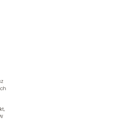
sz
ych
kt,
 W