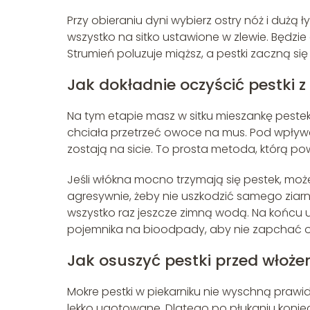
Przy obieraniu dyni wybierz ostry nóż i dużą 
wszystko na sitko ustawione w zlewie. Będzie 
Strumień poluzuje miąższ, a pestki zaczną si
Jak dokładnie oczyścić pestki 
Na tym etapie masz w sitku mieszankę pestek i
chciała przetrzeć owoce na mus. Pod wpływe
zostają na sicie. To prosta metoda, którą p
Jeśli włókna mocno trzymają się pestek, może
agresywnie, żeby nie uszkodzić samego ziarn
wszystko raz jeszcze zimną wodą. Na końcu us
pojemnika na bioodpady, aby nie zapchać 
Jak osuszyć pestki przed włoże
Mokre pestki w piekarniku nie wyschną prawidł
lekko ugotowane. Dlatego po płukaniu koniec