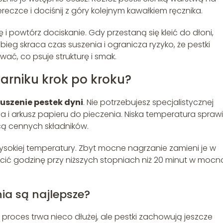
eczce i dociśnij z góry kolejnym kawałkiem ręcznika.
 i powtórz dociskanie. Gdy przestaną się kleić do dłoni,
bieg skraca czas suszenia i ogranicza ryzyko, że pestki
ać, co psuje strukturę i smak.
karniku krok po kroku?
uszenie pestek dyni
. Nie potrzebujesz specjalistycznej
a i arkusz papieru do pieczenia. Niska temperatura sprawi
cą cennych składników.
 wysokiej temperatury. Zbyt mocne nagrzanie zamieni je w
ęcić godzinę przy niższych stopniach niż 20 minut w mocn
ia są najlepsze?
 proces trwa nieco dłużej, ale pestki zachowują jeszcze