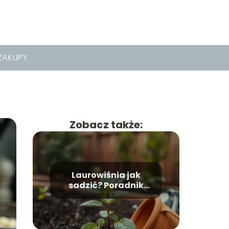
ZAKUPY
Zobacz także:
Laurowiśnia jak
sadzić? Poradnik
krok po kroku