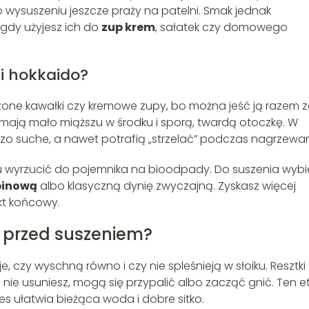
o wysuszeniu jeszcze praży na patelni. Smak jednak
gdy użyjesz ich do
zup krem
, sałatek czy domowego
i hokkaido?
zone kawałki czy kremowe zupy, bo można jeść ją razem z
łe, mają mało miąższu w środku i sporą, twardą otoczkę. W
ardzo suche, a nawet potrafią „strzelać” podczas nagrzewan
zu wyrzucić do pojemnika na bioodpady. Do suszenia wybi
pinową
albo klasyczną dynię zwyczajną. Zyskasz więcej
kt końcowy.
 przed suszeniem?
czy wyschną równo i czy nie spleśnieją w słoiku. Resztki
 ich nie usuniesz, mogą się przypalić albo zacząć gnić. Ten 
es ułatwia bieżąca woda i dobre sitko.