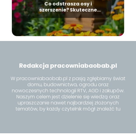
Co odstrasza osy i
szerszenie? Skuteczne
metody na te owady
Redakcja pracowniabaobab.pl
W pracowniabaobab.pl z pasją zgłębiamy świat
domu, budownictwa, ogrodu oraz
nowoczesnych technologii RTV, AGD i zakupów.
Naszym celem jest dzielenie się wiedzą oraz
upraszczanie nawet najbardziej złożonych
tematów, by każdy czytelnik mógł znaleźć tu
inspiracje i praktyczne porady dla siebie.