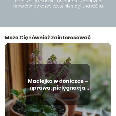
upraszczanie nawet najbardziej złożonych
tematów, by każdy czytelnik mógł znaleźć tu
inspiracje i praktyczne porady dla siebie.
Może Cię również zainteresować
Maciejka w doniczce –
uprawa, pielęgnacja,
podlewanie