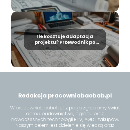
Ile kosztuje adaptacja
projektu? Przewodnik po
kosztach i formalnościach
Redakcja pracowniabaobab.pl
W pracowniabaobab.pl z pasją zgłębiamy świat
domu, budownictwa, ogrodu oraz
nowoczesnych technologii RTV, AGD i zakupów.
Naszym celem jest dzielenie się wiedzą oraz