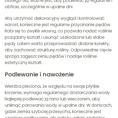
Dlatego też, ważne jest, aby podlewać ją regularnie i
obficie, szczególnie w upalne dni.
Aby utrzymać dekoracyjny wygląd i kontrolować
wzrost, konieczne jest regularne przycinanie pędów.
Robi się to zwykle wiosną, co pozwala nadać roślinie
pożądany kształt i usunąć uszkodzone lub słabe
pędy. Latem warto przeprowadzać drobne korekty,
aby zachować strukturę rośliny. Odpowiednie cięcie
sprzyja zagęszczeniu pędów i nadaje roślinie
estetyczny kształt.
Podlewanie i nawożenie
Wierzba pleciona, ze względu na swoje płytkie
korzenie, wymaga regularnego dostarczania wody.
Najlepiej podlewać ją rano lub wieczorem, aby
uniknąć parowania wody w upalne dni. W donicach,
gdzie ziemia szybciej przesycha, konieczne jest
częstsze podlewanie, ale należy unikać zastojów