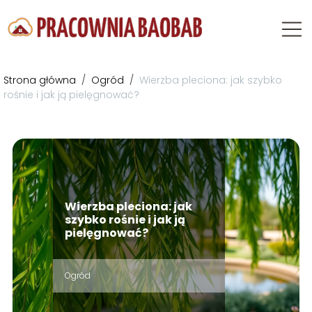
Strona główna
/
Ogród
/
Wierzba pleciona: jak szybko
rośnie i jak ją pielęgnować?
Wierzba pleciona: jak
szybko rośnie i jak ją
pielęgnować?
Ogród