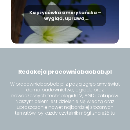
Księżycówka amerykańska –
wygląd, uprawa,
pielęgnacja
Redakcja pracowniabaobab.pl
W pracowniabaobab.pl z pasją zgłębiamy świat
domu, budownictwa, ogrodu oraz
nowoczesnych technologii RTV, AGD i zakupów.
Naszym celem jest dzielenie się wiedzą oraz
upraszczanie nawet najbardziej złożonych
tematów, by każdy czytelnik mógł znaleźć tu
inspiracje i praktyczne porady dla siebie.