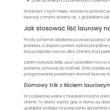
półki ze słoikami z przetworami i dżemami
W każdym z tych miejsc wystarczy położyć po 2
laurowy z innymi ziołami, np. z goździkami lu
Jak stosować liść laurowy n
Prosty schemat działania pozwala pozbyć s
jedzenia, a dopiero potem wykorzystaj liście 
leżą przejrzałe owoce albo otwarty kosz pełe
Zanim rozłożysz listki, usuń wszystkie mocno
jedzenia, schowaj do lodówki. Zrób szybkie po
przygotowanej przestrzeni aromat laurowy będ
Domowy trik z liściem laurowy
W codziennej walce z muszkami można zasto
chemii. To dobry wybór, gdy w domu są dziec
„pułapka” polega na połączeniu sprzątania z 