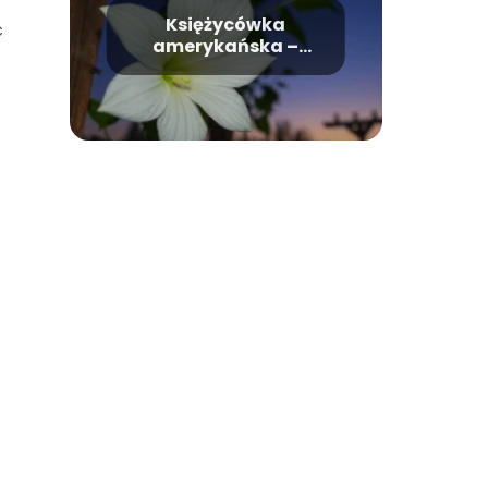
Księżycówka
ć
amerykańska –
wygląd, uprawa,
pielęgnacja