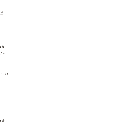
ść
 do
kół
e do
Cała