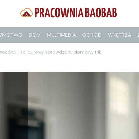
WNICTWO
DOM
MULTIMEDIA
OGRÓD
WNĘTRZA
ocówki liść laurowy sprawdzony domowy trik