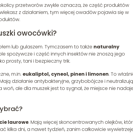
kolicy przetworów zwykle oznacza, że część produktów
j zwlekasz z działaniem, tym więcej owadów pojawia się w
roduktów.
muszki owocówki?
rosołem lub gulaszem. Tymczasem to także
naturalny
ole spożywcze i część innych insektów nie znoszą jego
prosty, tani i bezpieczny trik.
czne, m.in.
eukaliptol, cyneol, pinen i limonen
. To właśni
ają działanie antybakteryjne, grzybobójcze i neutralizuj
woń, ale dla muszek jest to sygnał, że miejsce nie nadaje
wybrać?
ście laurowe
. Mają więcej skoncentrowanych olejków, któ
łać kilka dni, a nawet tydzień, zanim całkowicie wywietrzeje