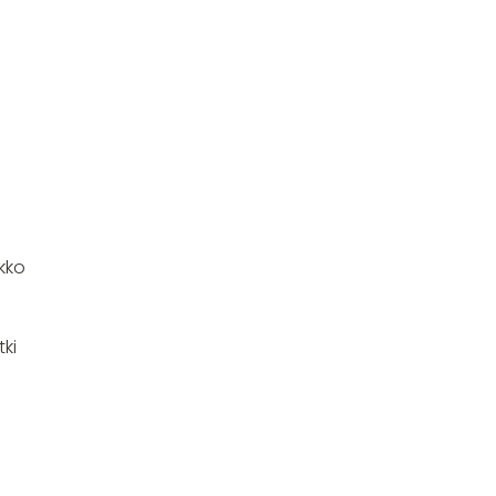
ekko
tki