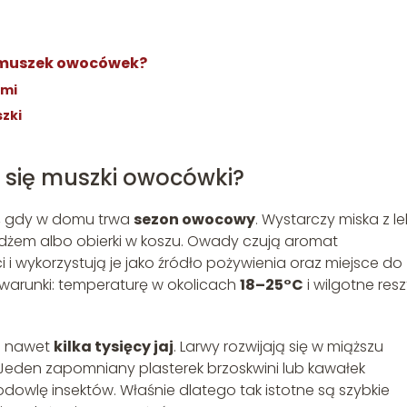
 muszek owocówek?
ami
szki
 się muszki owocówki?
e, gdy w domu trwa
sezon owocowy
. Wystarczy miska z l
 dżem albo obierki w koszu. Owady czują aromat
i wykorzystują je jako źródło pożywienia oraz miejsce do
 warunki: temperaturę w okolicach
18–25°C
i wilgotne resz
yć nawet
kilka tysięcy jaj
. Larwy rozwijają się w miąższu
Jeden zapomniany plasterek brzoskwini lub kawałek
dowlę insektów. Właśnie dlatego tak istotne są szybkie