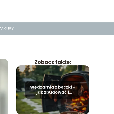
ZAKUPY
Zobacz także:
Wędzarnia z beczki –
jak zbudować i
używać?