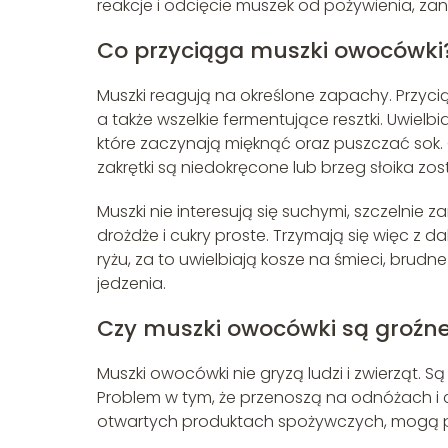
reakcje i odcięcie muszek od pożywienia, za
Co przyciąga muszki owocówki
Muszki reagują na określone zapachy. Przyc
a także wszelkie fermentujące resztki. Uwielb
które zaczynają mięknąć oraz puszczać sok. Ch
zakrętki są niedokręcone lub brzeg słoika zo
Muszki nie interesują się suchymi, szczelnie 
drożdże i cukry proste. Trzymają się więc z
ryżu, za to uwielbiają kosze na śmieci, brudne
jedzenia.
Czy muszki owocówki są groźn
Muszki owocówki nie gryzą ludzi i zwierząt. Są
Problem w tym, że przenoszą na odnóżach i 
otwartych produktach spożywczych, mogą prz