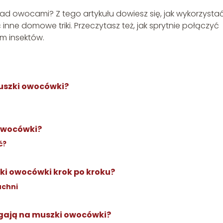
d owocami? Z tego artykułu dowiesz się, jak wykorzysta
inne domowe triki. Przeczytasz też, jak sprytnie połączyć
m insektów.
muszki owocówki?
 owocówki?
ć?
ki owocówki krok po kroku?
uchni
gają na muszki owocówki?