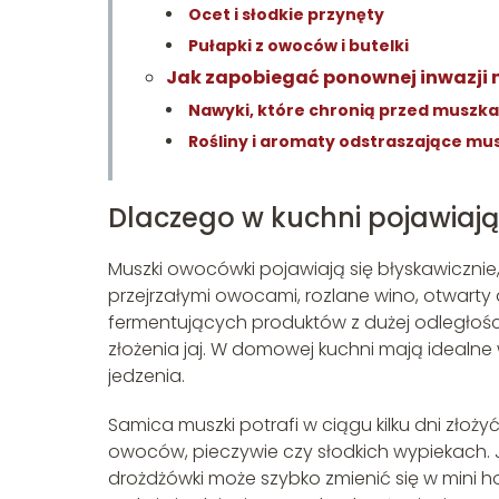
Ocet i słodkie przynęty
Pułapki z owoców i butelki
Jak zapobiegać ponownej inwazji
Nawyki, które chronią przed muszk
Rośliny i aromaty odstraszające mu
Dlaczego w kuchni pojawiają
Muszki owocówki pojawiają się błyskawiczni
przejrzałymi owocami, rozlane wino, otwarty
fermentujących produktów z dużej odległości 
złożenia jaj. W domowej kuchni mają idealne
jedzenia.
Samica muszki potrafi w ciągu kilku dni złoż
owoców, pieczywie czy słodkich wypiekach. 
drożdżówki może szybko zmienić się w mini ho