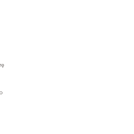
rę
To