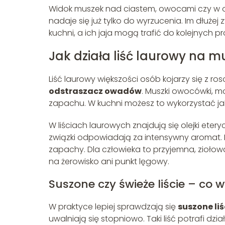
Widok muszek nad ciastem, owocami czy w o
nadaje się już tylko do wyrzucenia. Im dłuże
kuchni, a ich jaja mogą trafić do kolejnych p
Jak działa liść laurowy na 
Liść laurowy większości osób kojarzy się z 
odstraszacz owadów
. Muszki owocówki, m
zapachu. W kuchni możesz to wykorzystać jako 
W liściach laurowych znajdują się olejki etery
związki odpowiadają za intensywny aromat. M
zapachy. Dla człowieka to przyjemna, ziołowa 
na żerowisko ani punkt lęgowy.
Suszone czy świeże liście – co 
W praktyce lepiej sprawdzają się
suszone li
uwalniają się stopniowo. Taki liść potrafi dzia