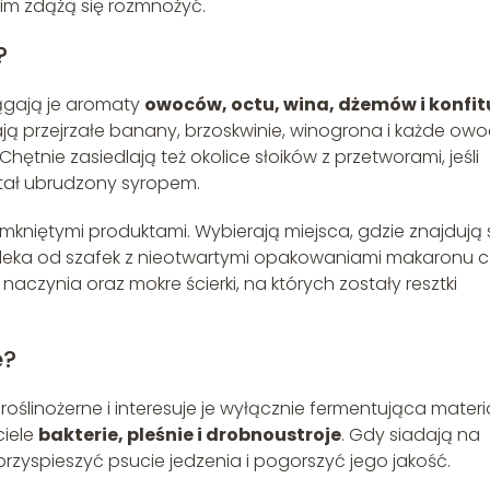
nim zdążą się rozmnożyć.
?
iągają je aromaty
owoców, octu, wina, dżemów i konfit
iają przejrzałe banany, brzoskwinie, winogrona i każde owo
ętnie zasiedlają też okolice słoików z przetworami, jeśli
stał ubrudzony syropem.
zamkniętymi produktami. Wybierają miejsca, gdzie znajdują 
 daleka od szafek z nieotwartymi opakowaniami makaronu c
 naczynia oraz mokre ścierki, na których zostały resztki
e?
 roślinożerne i interesuje je wyłącznie fermentująca materi
ciele
bakterie, pleśnie i drobnoustroje
. Gdy siadają na
yspieszyć psucie jedzenia i pogorszyć jego jakość.