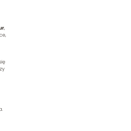
ur
,
ce,
się
zy
a.