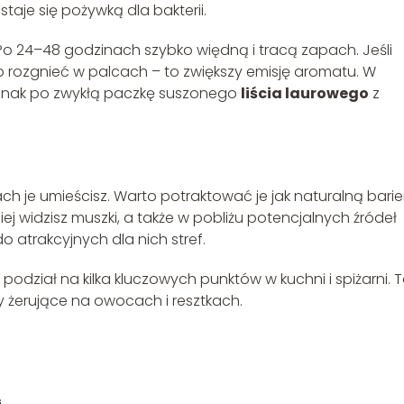
 staje się pożywką dla bakterii.
. Po 24–48 godzinach szybko więdną i tracą zapach. Jeśli
lub rozgnieć w palcach – to zwiększy emisję aromatu. W
ednak po zwykłą paczkę suszonego
liścia laurowego
z
cach je umieścisz. Warto potraktować je jak naturalną barie
ej widzisz muszki, a także w pobliżu potencjalnych źródeł
o atrakcyjnych dla nich stref.
odział na kilka kluczowych punktów w kuchni i spiżarni. 
 żerujące na owocach i resztkach.