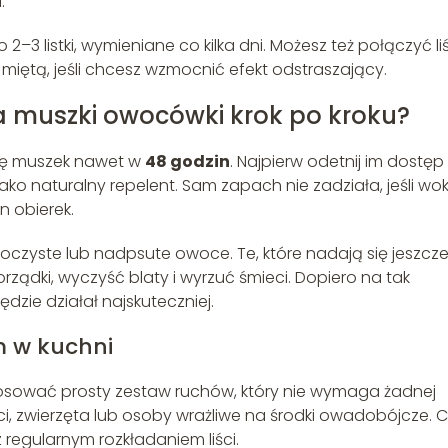
.
–3 listki, wymieniane co kilka dni. Możesz też połączyć li
b miętą, jeśli chcesz wzmocnić efekt odstraszający.
a muszki owocówki krok po kroku?
ię muszek nawet w
48 godzin
. Najpierw odetnij im dostęp
jako naturalny repelent. Sam zapach nie zadziała, jeśli wo
n obierek.
 soczyste lub nadpsute owoce. Te, które nadają się jeszcz
rządki, wyczyść blaty i wyrzuć śmieci. Dopiero na tak
zie działał najskuteczniej.
m w kuchni
sować prosty zestaw ruchów, który nie wymaga żadnej
i, zwierzęta lub osoby wrażliwe na środki owadobójcze. 
regularnym rozkładaniem liści.