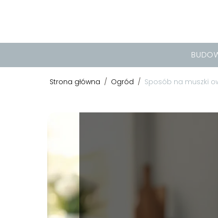
BUDO
Strona główna
/
Ogród
/
Sposób na muszki ow