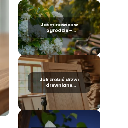
Jaśminowiec w
ogrodzie –
kompozycje i
aranżacje
Jak zrobić drzwi
drewniane
zewnętrzne?