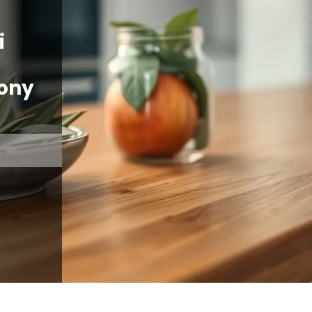
i
ony