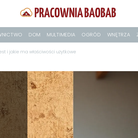
WNICTWO
DOM
MULTIMEDIA
OGRÓD
WNĘTRZA
est i jakie ma właściwości użytkowe