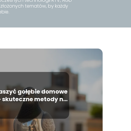
czesnych technologii RTV, AGD
j złożonych tematów, by każdy
ebie.
raszyć gołębie domowe
– skuteczne metody na
balkon?