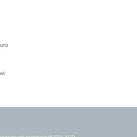
tura
wi