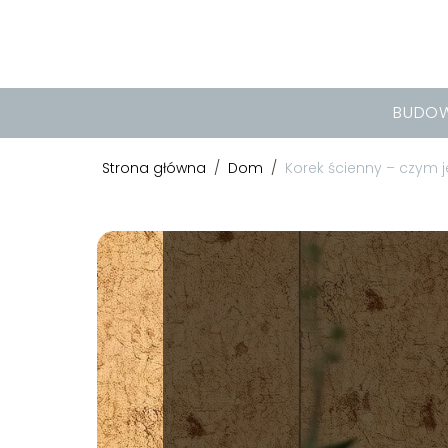
BUDO
Strona główna
/
Dom
/
Korek ścienny – czym j