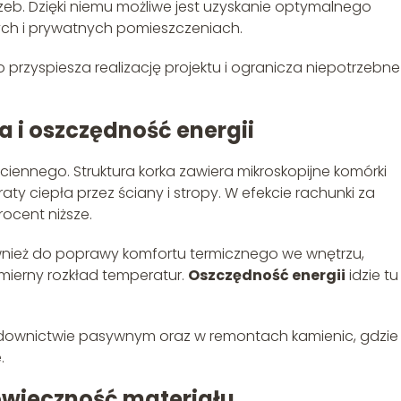
b. Dzięki niemu możliwe jest uzyskanie optymalnego
ych i prywatnych pomieszczeniach.
o przyspiesza realizację projektu i ogranicza niepotrzebne
a i oszczędność energii
ściennego. Struktura korka zawiera mikroskopijne komórki
ty ciepła przez ściany i stropy. W efekcie rachunki za
ocent niższe.
 również do poprawy komfortu termicznego we wnętrzu,
mierny rozkład temperatur.
Oszczędność energii
idzie tu
downictwie pasywnym oraz w remontach kamienic, gdzie
.
owieczność materiału