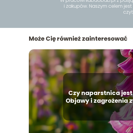
W pracowniabaobab.pl z pasją
i zakupów. Naszym celem jest
czyt
Może Cię również zainteresować
Czy naparstnica jest
Objawy i zagrożenia 
rośliną