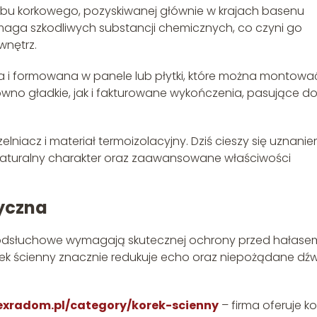
ębu korkowego, pozyskiwanej głównie w krajach basenu
maga szkodliwych substancji chemicznych, co czyni go
wnętrz.
a i formowana w panele lub płytki, które można montowa
ówno gładkie, jak i fakturowane wykończenia, pasujące d
lniacz i materiał termoizolacyjny. Dziś cieszy się uznani
 naturalny charakter oraz zaawansowane właściwości
yczna
 odsłuchowe wymagają skutecznej ochrony przed hałase
k ścienny znacznie redukuje echo oraz niepożądane dźwi
exradom.pl/category/korek-scienny
– firma oferuje ko