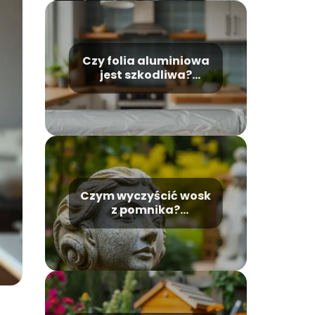
Czy folia aluminiowa
jest szkodliwa?
Sprawdź, co mówią
badania
Czym wyczyścić wosk
z pomnika?
Sprawdzone metody
usuwania plam