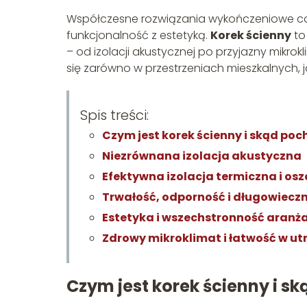
Współczesne rozwiązania wykończeniowe cora
funkcjonalność z estetyką.
Korek ścienny
to
– od izolacji akustycznej po przyjazny mikr
się zarówno w przestrzeniach mieszkalnych, j
Spis treści:
Czym jest korek ścienny i skąd poc
Niezrównana izolacja akustyczna
Efektywna izolacja termiczna i os
Trwałość, odporność i długowiecz
Estetyka i wszechstronność aranż
Zdrowy mikroklimat i łatwość w ut
Czym jest korek ścienny i s