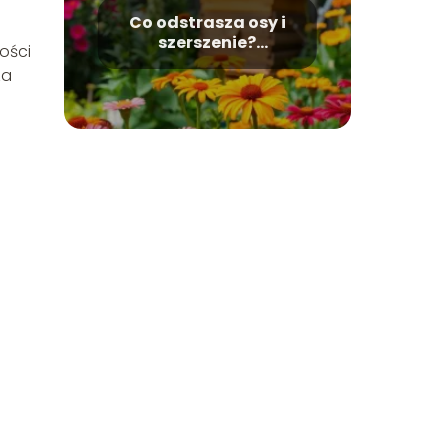
Co odstrasza osy i
szerszenie?
ości
Skuteczne metody na
za
te owady