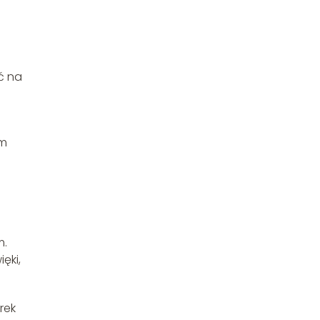
ć na
o
em
m.
ęki,
rek