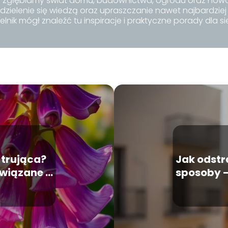
 zgłębiamy świat domu, budownictwa, ogrodu oraz nowo
 dzielenie się wiedzą oraz upraszczanie nawet najbardzie
elnik mógł znaleźć tu inspiracje i praktyczne porady dla si
 trująca?
Jak odst
związane z
sposoby 