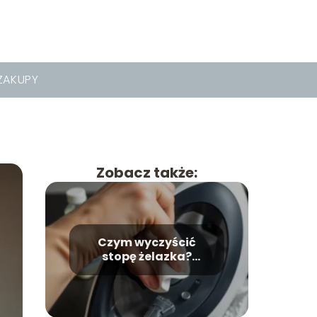
ZAKUPY
Zobacz także:
Czym wyczyścić
stopę żelazka?
Praktyczne porady i
wskazówki