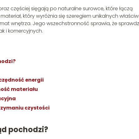
z częściej sięgają po naturalne surowce, które łączą
 materiał, który wyróżnia się szeregiem unikalnych właściw
oklimat wnętrza. Jego wszechstronność sprawia, że sprawd
ak i komercyjnych.
hodzi?
zczędność energii
ność materiału
acyjna
rzymaniu czystości
kąd pochodzi?