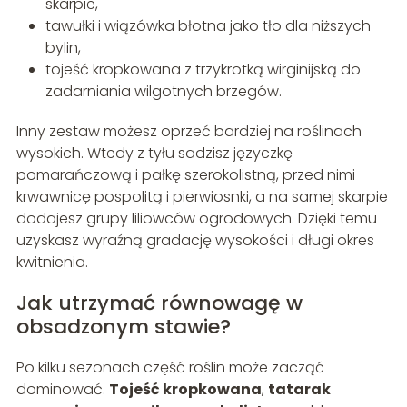
skarpie,
tawułki i wiązówka błotna jako tło dla niższych
bylin,
tojeść kropkowana z trzykrotką wirginijską do
zadarniania wilgotnych brzegów.
Inny zestaw możesz oprzeć bardziej na roślinach
wysokich. Wtedy z tyłu sadzisz języczkę
pomarańczową i pałkę szerokolistną, przed nimi
krwawnicę pospolitą i pierwiosnki, a na samej skarpie
dodajesz grupy liliowców ogrodowych. Dzięki temu
uzyskasz wyraźną gradację wysokości i długi okres
kwitnienia.
Jak utrzymać równowagę w
obsadzonym stawie?
Po kilku sezonach część roślin może zacząć
dominować.
Tojeść kropkowana
,
tatarak