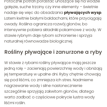
Potocznik potrafi porastać unoszące się na wodzie
gałęzie, suche trzciny czy inne elementy – świetnie
nadaje się więc do obsadzania
pływających wysp
.
Latem kwitnie białymi baldachami, które przyciągają
owady. Roślina ogranicza rozwój glonów, bo
intensywnie pobiera składniki pokarmowe z wody. W
stawie rybnym daje rybom schronienie i sprzyja
naturalnej równowadze biologicznej.
Rośliny pływające i zanurzone a ryby
W stawie z rybami rośliny pływające mają jeszcze
jedną rolę – zacieniają powierzchnię wody i obniżają
jej temperaturę w upalne dni. Ryby chętnie chowają
się pod liśćmi, co zmniejsza ich stres. Nadmierne
nagrzewanie wody i silne nasłonecznienie
szczególnie sprzyjają zakwitom glonów, dlatego
warto zadbać o częściowe pokrycie lustra wody
liśćmi roślin.