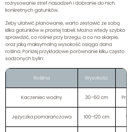
rozrysowanie stref nasadzeń i dobranie do nich
konkretnych gatunków.
Żeby ułatwić planowanie, warto zestawić ze sobą
kilka gatunków w prostej tabeli. Można wtedy szybko
sprawdzić, co rośnie przy brzegu, a co na skarpie,
oraz jaką maksymalną wysokość osiąga dana
roślina. Poniżej przykładowe porównanie kilku często
sadzonych bylin:
Roślina
Wysokość
Kaczeniec wodny
30–60 cm
Przy
Języczka pomarańczowa
100–120 cm
Sk