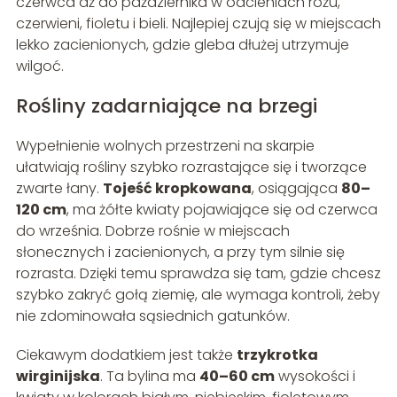
czerwca aż do października w odcieniach różu,
czerwieni, fioletu i bieli. Najlepiej czują się w miejscach
lekko zacienionych, gdzie gleba dłużej utrzymuje
wilgoć.
Rośliny zadarniające na brzegi
Wypełnienie wolnych przestrzeni na skarpie
ułatwiają rośliny szybko rozrastające się i tworzące
zwarte łany.
Tojeść kropkowana
, osiągająca
80–
120 cm
, ma żółte kwiaty pojawiające się od czerwca
do września. Dobrze rośnie w miejscach
słonecznych i zacienionych, a przy tym silnie się
rozrasta. Dzięki temu sprawdza się tam, gdzie chcesz
szybko zakryć gołą ziemię, ale wymaga kontroli, żeby
nie zdominowała sąsiednich gatunków.
Ciekawym dodatkiem jest także
trzykrotka
wirginijska
. Ta bylina ma
40–60 cm
wysokości i