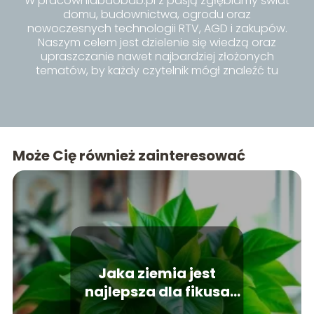
W pracowniabaobab.pl z pasją zgłębiamy świat
domu, budownictwa, ogrodu oraz
nowoczesnych technologii RTV, AGD i zakupów.
Naszym celem jest dzielenie się wiedzą oraz
upraszczanie nawet najbardziej złożonych
tematów, by każdy czytelnik mógł znaleźć tu
inspiracje i praktyczne porady dla siebie.
Może Cię również zainteresować
Jaka ziemia jest
najlepsza dla fikusa
Benjamina?