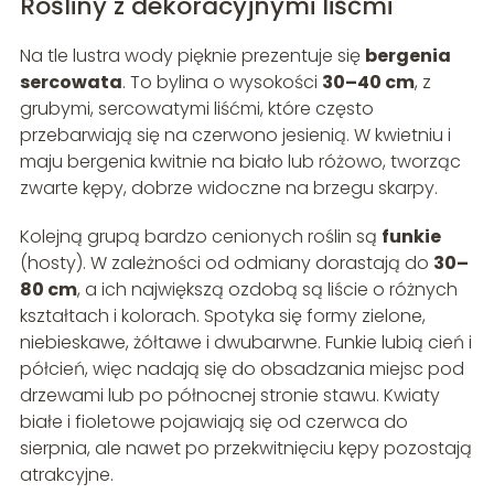
Rośliny z dekoracyjnymi liśćmi
Na tle lustra wody pięknie prezentuje się
bergenia
sercowata
. To bylina o wysokości
30–40 cm
, z
grubymi, sercowatymi liśćmi, które często
przebarwiają się na czerwono jesienią. W kwietniu i
maju bergenia kwitnie na biało lub różowo, tworząc
zwarte kępy, dobrze widoczne na brzegu skarpy.
Kolejną grupą bardzo cenionych roślin są
funkie
(hosty). W zależności od odmiany dorastają do
30–
80 cm
, a ich największą ozdobą są liście o różnych
kształtach i kolorach. Spotyka się formy zielone,
niebieskawe, żółtawe i dwubarwne. Funkie lubią cień i
półcień, więc nadają się do obsadzania miejsc pod
drzewami lub po północnej stronie stawu. Kwiaty
białe i fioletowe pojawiają się od czerwca do
sierpnia, ale nawet po przekwitnięciu kępy pozostają
atrakcyjne.