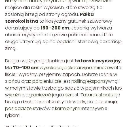
Na tyłach rabaty przybrzeżnej warto przewidzieć
miejsce dla roślin wysokich, które stworzą tło i
zasłonią brzeg od strony ogrodu.
Pałka
szerokolistna
to klasyczny gatunek szuwarowy
dorastający do
150–200 cm
. Jesienią wytwarza
charakterystyczne brązowe pałki nasienne, które
długo utrzymują się na pędach i stanowią dekorację
zimą.
Drugim ważnym gatunkiem jest
tatarak zwyczajny
.
Ma
70–100 cm
wysokości, dekoracyjne, mieczowate
liście i wyraźny, przyjemny zapach. Dobrze rośnie w
słońcu oraz półcieniu, ale jest rośliną ekspansywną i
w małym stawie trzeba go sadzić w pojemnikach lub
wyraźnie ograniczać jego rozrost. Tatarak stabilizuje
brzeg i działa jak naturalny filtr wody, co doceniają
posiadacze stawów z karmionymi intensywnie
rybami.