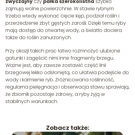
zwyczajny
czy
pałka szerokolistna
szybko
zajmują wolne powierzchnie. W stawie rybnym
trzeba wtedy wykonać cięcie kęp, podział roślin i
przerzedzenie zbyt gęstych zarośli. Dzięki temu ryby
mają dostęp do otwartej wody, a światło dociera
także do roślin zanurzonych.
Przy okazji takich prac łatwo rozmnożyć ulubione
gatunki i zagęścić nimi inne fragmenty brzegu.
Ważne jest, aby zawsze zostawić część linii
brzegowej lekko odsłoniętą, co ułatwia podejście do
wody i karmienie ryb. Zróżnicowana roślinność,
regularna pielęgnacja i obserwacja stawu sprawiają,
że zbiornik pozostaje zdrowy, a ryby żyją w
stabilnych warunkach.
Zobacz także: