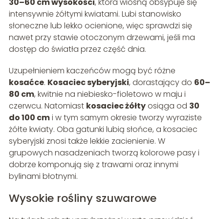
30–60 cm wysokości
, która wiosną obsypuje się
intensywnie żółtymi kwiatami. Lubi stanowisko
słoneczne lub lekko ocienione, więc sprawdzi się
nawet przy stawie otoczonym drzewami, jeśli ma
dostęp do światła przez część dnia.
Uzupełnieniem kaczeńców mogą być różne
kosaćce
.
Kosaciec syberyjski
, dorastający do
60–
80 cm
, kwitnie na niebiesko-fioletowo w maju i
czerwcu. Natomiast
kosaciec żółty
osiąga od
30
do 100 cm
i w tym samym okresie tworzy wyraziste
żółte kwiaty. Oba gatunki lubią słońce, a kosaciec
syberyjski znosi także lekkie zacienienie. W
grupowych nasadzeniach tworzą kolorowe pasy i
dobrze komponują się z trawami oraz innymi
bylinami błotnymi.
Wysokie rośliny szuwarowe