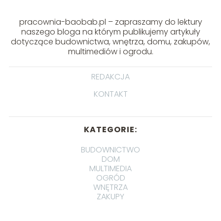
pracownia-baobab.pl – zapraszamy do lektury
naszego bloga na którym publikujemy artykuły
dotyczące budownictwa, wnętrza, domu, zakupów,
multimediów i ogrodu.
REDAKCJA
KONTAKT
KATEGORIE:
BUDOWNICTWO
DOM
MULTIMEDIA
OGRÓD
WNĘTRZA
ZAKUPY