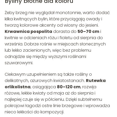
Byliny błotne dla koloru
Żeby brzeg nie wyglądał monotonnie, warto dodać
kilka kwitnących bylin, które przyciągają owady i
tworzą kolorowe akcenty od wiosny do jesieni.
Krwawnica pospolita
dorasta do
50–70 cm
i
kwitnie w odcieniach różu i fioletu od sierpnia do
września. Dobrze rośnie w miejscach słonecznych
lub lekko zacienionych, więc bez problemu
odnajdzie się między wyższymi roślinami
szuwarowymi.
Ciekawym uzupełnieniem są także rośliny o
delikatnych, ażurowych kwiatostanach.
Rutewka
orlikolistna
, osiągająca
80–120 cm
, rozwija
różowe, lekkie kwiaty od maja aż do sierpnia i
najlepiej czuje się w półcieniu. Dzięki subtelnemu
pokrojowi łagodzi ostre linie brzegowe i wprowadza
nieco lekkości do kompozycji.