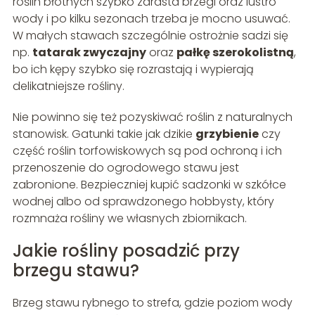
roślin błotnych szybko zarasta brzegi oraz lustro
wody i po kilku sezonach trzeba je mocno usuwać.
W małych stawach szczególnie ostrożnie sadzi się
np.
tatarak zwyczajny
oraz
pałkę szerokolistną
,
bo ich kępy szybko się rozrastają i wypierają
delikatniejsze rośliny.
Nie powinno się też pozyskiwać roślin z naturalnych
stanowisk. Gatunki takie jak dzikie
grzybienie
czy
część roślin torfowiskowych są pod ochroną i ich
przenoszenie do ogrodowego stawu jest
zabronione. Bezpieczniej kupić sadzonki w szkółce
wodnej albo od sprawdzonego hobbysty, który
rozmnaża rośliny we własnych zbiornikach.
Jakie rośliny posadzić przy
brzegu stawu?
Brzeg stawu rybnego to strefa, gdzie poziom wody