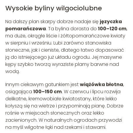
Wysokie byliny wilgociolubne
Na dalszy plan skarpy dobrze nadaje się
języczka
pomarańczowa
. Ta bylina dorasta do
100–120 cm
,
ma duże, okrągłe liście i żółtopomarańczowe kwiaty
w sierpniu i wrześniu. Lubi zarówno stanowiska
słoneczne, jak i cieniste, dlatego łatwo dopasować
ją do istniejącego już układu ogrodu. Jej masywne
kępy szybko tworzą wyraziste plamy barwne nad
wodą.
Innym ciekawym gatunkiem jest
wiążówka błotna
,
osiągająca
100–150 cm
. W czerwcu i lipcu rozwija
delikatne, kremowobiałe kwiatostany, które lekko
kołyszą się na wietrze i przypominają pianę. Dobrze
rośnie w miejscach słonecznych oraz lekko
zacienionych. W naturalnych ogrodach przywodzi
na myśl wilgotne łąki nad rzekami i stawami.