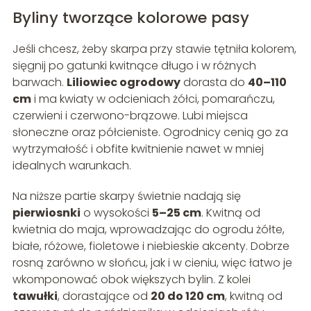
Byliny tworzące kolorowe pasy
Jeśli chcesz, żeby skarpa przy stawie tętniła kolorem,
sięgnij po gatunki kwitnące długo i w różnych
barwach.
Liliowiec ogrodowy
dorasta do
40–110
cm
i ma kwiaty w odcieniach żółci, pomarańczu,
czerwieni i czerwono-brązowe. Lubi miejsca
słoneczne oraz półcieniste. Ogrodnicy cenią go za
wytrzymałość i obfite kwitnienie nawet w mniej
idealnych warunkach.
Na niższe partie skarpy świetnie nadają się
pierwiosnki
o wysokości
5–25 cm
. Kwitną od
kwietnia do maja, wprowadzając do ogrodu żółte,
białe, różowe, fioletowe i niebieskie akcenty. Dobrze
rosną zarówno w słońcu, jak i w cieniu, więc łatwo je
wkomponować obok większych bylin. Z kolei
tawułki
, dorastające od
20 do 120 cm
, kwitną od