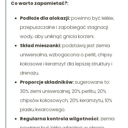
Co warto zapamietać?:
Podłoże dla alokazji:
powinno być lekkie,
przepuszczalne i zapobiegać stagnacji
wody, aby uniknąć gnicia korzeni.
Skład mieszanki:
podstawą jest ziemia
uniwersalna, wzbogacona o perlit, chipsy
kokosowe i keramzyt dla lepszej struktury i
drenażu.
Proporcje składników:
sugerowane to:
30% ziemi uniwersalnej, 20% perlitu, 20%
chipsów kokosowych, 20% keramzytu, 10%
piasku kwarcowego.
Regularna kontrola wilgotności:
ziemia
powinna być lekko wilgotna; w okresie