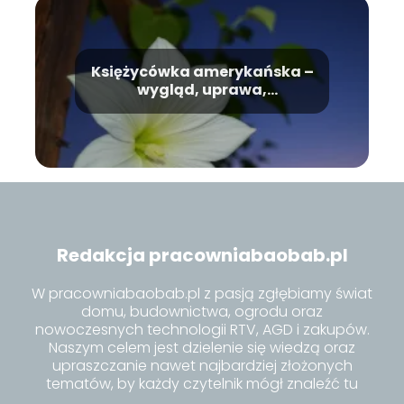
Księżycówka amerykańska –
wygląd, uprawa,
pielęgnacja
Redakcja pracowniabaobab.pl
W pracowniabaobab.pl z pasją zgłębiamy świat
domu, budownictwa, ogrodu oraz
nowoczesnych technologii RTV, AGD i zakupów.
Naszym celem jest dzielenie się wiedzą oraz
upraszczanie nawet najbardziej złożonych
tematów, by każdy czytelnik mógł znaleźć tu
inspiracje i praktyczne porady dla siebie.