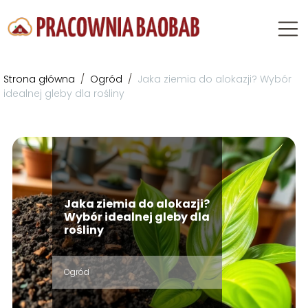
Strona główna
/
Ogród
/
Jaka ziemia do alokazji? Wybór
idealnej gleby dla rośliny
Jaka ziemia do alokazji?
Wybór idealnej gleby dla
rośliny
Ogród