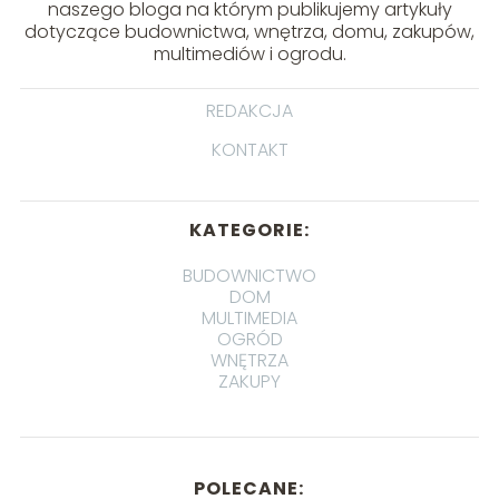
naszego bloga na którym publikujemy artykuły
dotyczące budownictwa, wnętrza, domu, zakupów,
multimediów i ogrodu.
REDAKCJA
KONTAKT
KATEGORIE:
BUDOWNICTWO
DOM
MULTIMEDIA
OGRÓD
WNĘTRZA
ZAKUPY
POLECANE: