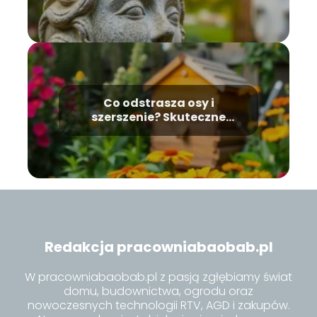
Co odstrasza osy i
szerszenie? Skuteczne
metody na te owady
Redakcja pracowniabaobab.pl
W pracowniabaobab.pl z pasją zgłębiamy świat
domu, budownictwa, ogrodu oraz
nowoczesnych technologii RTV, AGD i zakupów.