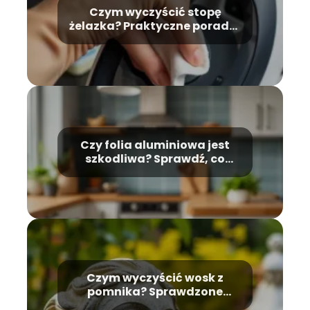
Czym wyczyścić stopę
żelazka? Praktyczne porady i
wskazówki
Czy folia aluminiowa jest
szkodliwa? Sprawdź, co
mówią badania
Czym wyczyścić wosk z
pomnika? Sprawdzone
metody usuwania plam