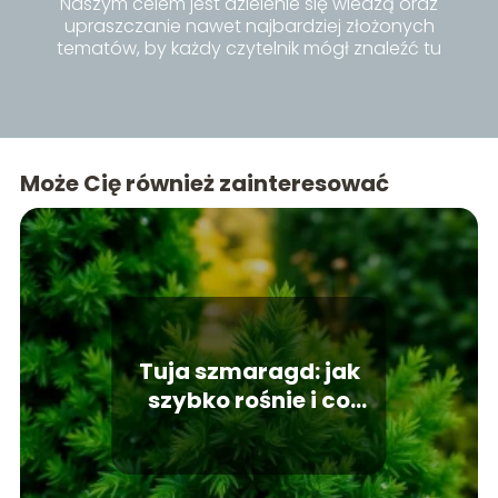
Naszym celem jest dzielenie się wiedzą oraz
upraszczanie nawet najbardziej złożonych
tematów, by każdy czytelnik mógł znaleźć tu
inspiracje i praktyczne porady dla siebie.
Może Cię również zainteresować
Tuja szmaragd: jak
szybko rośnie i co
wpływa na jej wzrost?