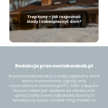
Trop kuny – jak rozpoznać
ślady i zabezpieczyć dom?
Redakcja pracowniabaobab.pl
W pracowniabaobab.pl z pasją zgłębiamy świat
domu, budownictwa, ogrodu oraz
nowoczesnych technologii RTV, AGD i zakupów.
Naszym celem jest dzielenie się wiedzą oraz
upraszczanie nawet najbardziej złożonych
tematów, by każdy czytelnik mógł znaleźć tu
inspiracje i praktyczne porady dla siebie.