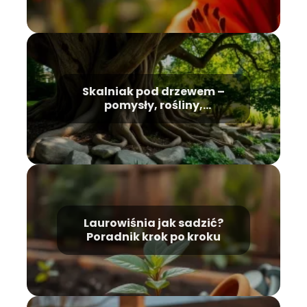
Skalniak pod drzewem –
pomysły, rośliny,
pielęgnacja
Laurowiśnia jak sadzić?
Poradnik krok po kroku