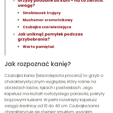
Grzyby podobne do kani – na co zwrócić
uwagę?
Sinoblaszek trujący
Muchomor sromotnikowy
Czubajka czerwieniejąca
Jak uniknąć pomyłek podczas
grzybobrania?
Warto pamiętać
Jak rozpoznać kanię?
Czubajka kania (Macrolepiota procera) to grzyb o
charakterystycznym wyglądzie, który rośnie na
obrzeżach lasów, łąkach i pastwiskach. Jego
kapelusz ma kształt rozłożystego parasola, pokryty
brązowymi łuskami. W pełni rozwinięty kapelusz
osiąga średnicę od 10 do 40 cm. Czubajka kania
charakteryzuje się również smukłym, wysokim