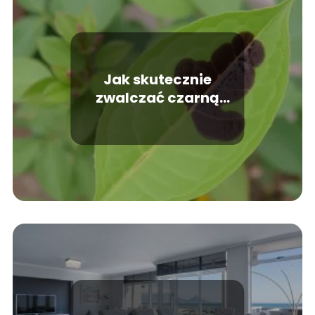
Jak skutecznie
zwalczać czarną
plamistość róży
domowymi
sposobami?