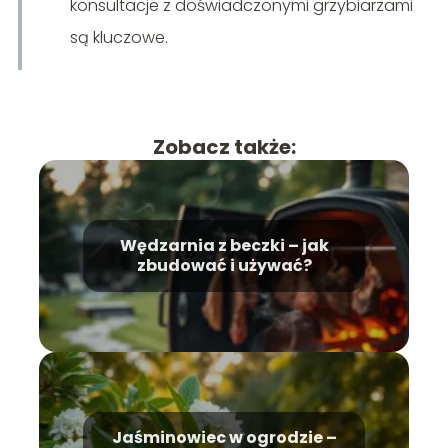
konsultacje z doświadczonymi grzybiarzami
są kluczowe.
Zobacz także:
Wędzarnia z beczki – jak
zbudować i używać?
Jaśminowiec w ogrodzie –