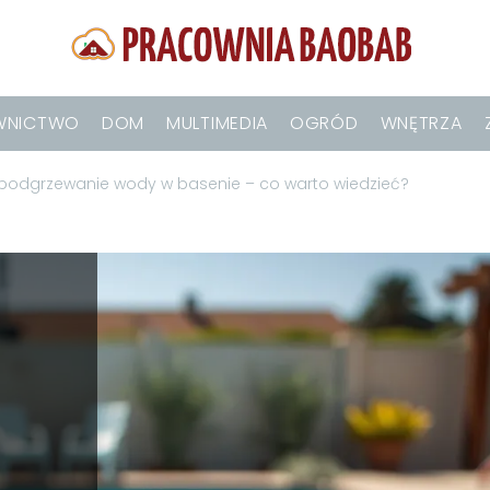
WNICTWO
DOM
MULTIMEDIA
OGRÓD
WNĘTRZA
dgrzewanie wody w basenie – co warto wiedzieć?