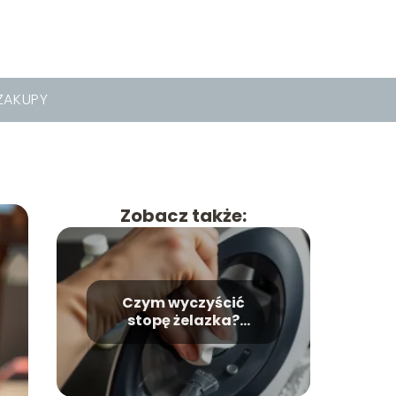
ZAKUPY
Zobacz także:
Czym wyczyścić
stopę żelazka?
Praktyczne porady i
wskazówki