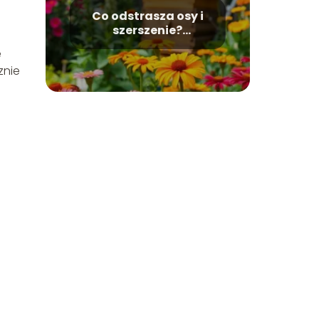
Co odstrasza osy i
szerszenie?
Skuteczne metody na
e
te owady
znie