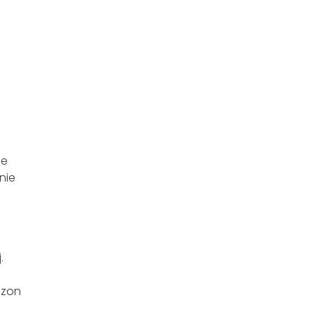
ie
nie
.
ezon