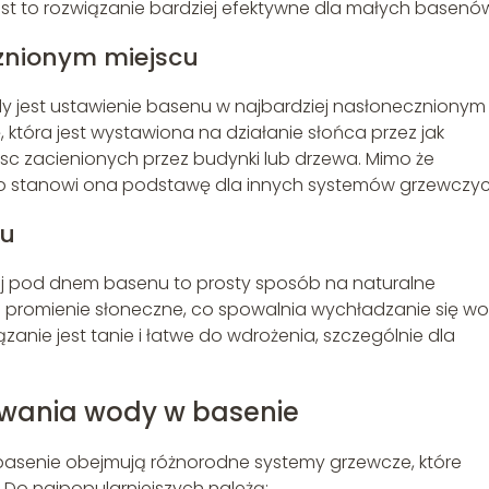
jest to rozwiązanie bardziej efektywne dla małych basenó
znionym miejscu
jest ustawienie basenu w najbardziej nasłonecznionym
, która jest wystawiona na działanie słońca przez jak
jsc zacienionych przez budynki lub drzewa. Mimo że
to stanowi ona podstawę dla innych systemów grzewczyc
nu
ej pod dnem basenu to prosty sposób na naturalne
 promienie słoneczne, co spowalnia wychładzanie się w
zanie jest tanie i łatwe do wdrożenia, szczególnie dla
wania wody w basenie
senie obejmują różnorodne systemy grzewcze, które
 Do najpopularniejszych należą: