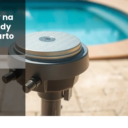
 na
ody
arto