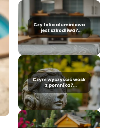
Czy folia aluminiowa
jest szkodliwa?
Sprawdź, co mówią
badania
Czym wyczyścić wosk
z pomnika?
Sprawdzone metody
usuwania plam