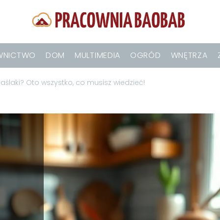
WNICTWO
DOM
MULTIMEDIA
OGRÓD
WNĘTRZA
ślaki? Oto wszystko, co musisz wiedzieć!