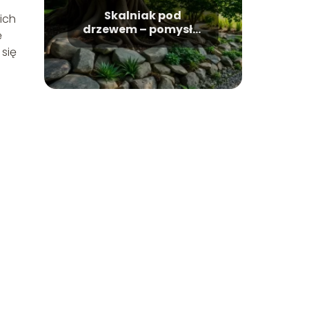
Skalniak pod
ich
drzewem – pomysły,
ę
rośliny, pielęgnacja
 się