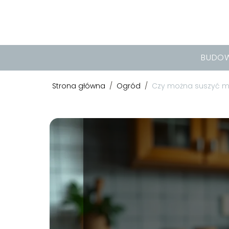
BUDO
Strona główna
/
Ogród
/
Czy można suszyć ma