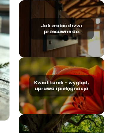
Jak zrobić drzwi
przesuwne do
stodoły?
Kwiat turek – wygląd,
uprawa i pielęgnacja