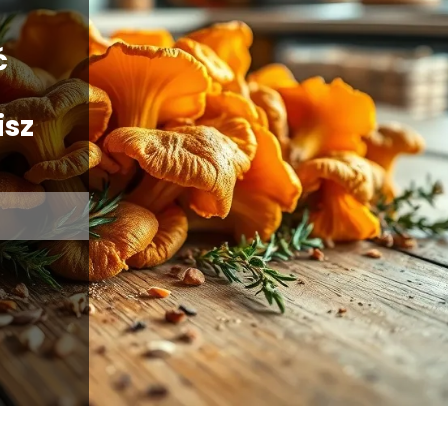
ć
isz