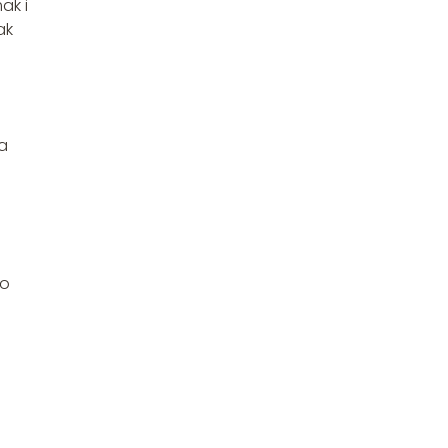
ak i
ak
a
ko