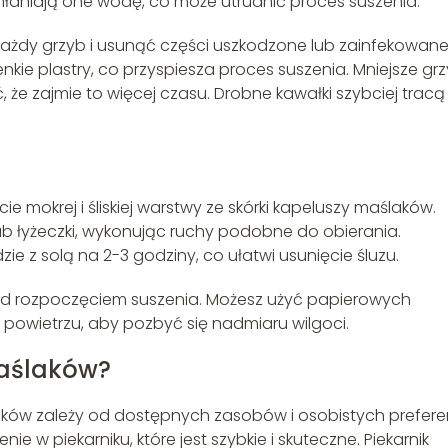
hłaniają one wodę, co może utrudnić proces suszenia.
 każdy grzyb i usunąć części uszkodzone lub zainfekowan
nkie plastry, co przyspiesza proces suszenia. Mniejsze gr
 że zajmie to więcej czasu. Drobne kawałki szybciej tracą
e mokrej i śliskiej warstwy ze skórki kapeluszy maślaków.
ub łyżeczki, wykonując ruchy podobne do obierania.
e z solą na 2-3 godziny, co ułatwi usunięcie śluzu.
zed rozpoczęciem suszenia. Możesz użyć papierowych
a powietrzu, aby pozbyć się nadmiaru wilgoci.
maślaków?
ów zależy od dostępnych zasobów i osobistych preferen
e w piekarniku, które jest szybkie i skuteczne. Piekarnik