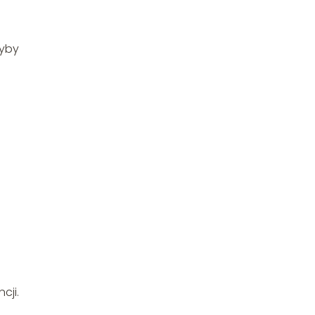
e
zyby
cji.