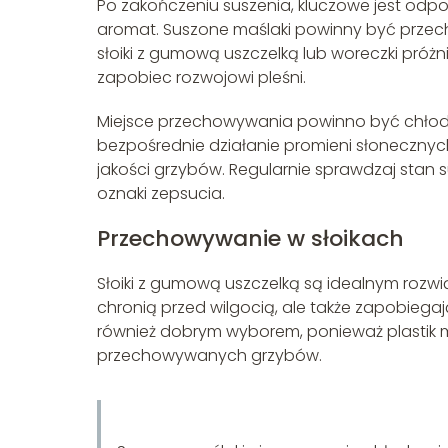
Po zakończeniu suszenia, kluczowe jest od
aromat. Suszone maślaki powinny być przec
słoiki z gumową uszczelką lub woreczki próżni
zapobiec rozwojowi pleśni.
Miejsce przechowywania powinno być chłodne
bezpośrednie działanie promieni słoneczny
jakości grzybów. Regularnie sprawdzaj stan s
oznaki zepsucia.
Przechowywanie w słoikach
Słoiki z gumową uszczelką są idealnym rozw
chronią przed wilgocią, ale także zapobiega
również dobrym wyborem, ponieważ plastik 
przechowywanych grzybów.