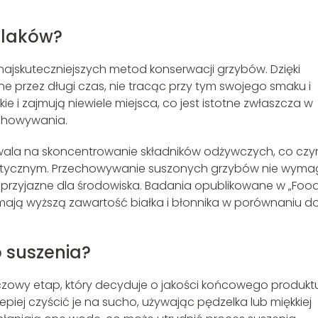
ślaków?
 najskuteczniejszych metod konserwacji grzybów. Dzięki
 przez długi czas, nie tracąc przy tym swojego smaku i
e i zajmują niewiele miejsca, co jest istotne zwłaszcza w
echowywania.
wala na skoncentrowanie składników odżywczych, co czyn
tetycznym. Przechowywanie suszonych grzybów nie wym
t przyjazne dla środowiska. Badania opublikowane w „Foo
mają wyższą zawartość białka i błonnika w porównaniu do
 suszenia?
zowy etap, który decyduje o jakości końcowego produktu
jlepiej czyścić je na sucho, używając pędzelka lub miękkiej