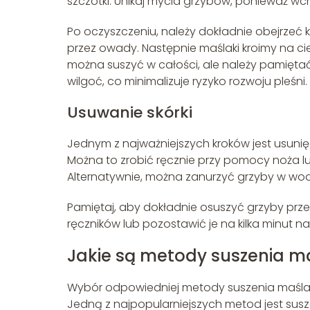
szczotki. Unikaj mycia grzybów, ponieważ wc
Po oczyszczeniu, należy dokładnie obejrzeć
przez owady. Następnie maślaki kroimy na cie
można suszyć w całości, ale należy pamiętać,
wilgoć, co minimalizuje ryzyko rozwoju pleśni.
Usuwanie skórki
Jednym z najważniejszych kroków jest usunięci
Można to zrobić ręcznie przy pomocy noża l
Alternatywnie, można zanurzyć grzyby w wodzi
Pamiętaj, aby dokładnie osuszyć grzyby pr
ręczników lub pozostawić je na kilka minut n
Jakie są metody suszenia 
Wybór odpowiedniej metody suszenia maślak
Jedną z najpopularniejszych metod jest suszeni