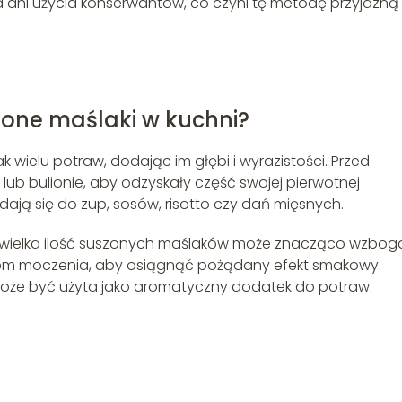
 ani użycia konserwantów, co czyni tę metodę przyjazną
one maślaki w kuchni?
ielu potraw, dodając im głębi i wyrazistości. Przed
lub bulionie, aby odzyskały część swojej pierwotnej
dają się do zup, sosów, risotto czy dań mięsnych.
iewielka ilość suszonych maślaków może znacząco wzbog
asem moczenia, aby osiągnąć pożądany efekt smakowy.
 może być użyta jako aromatyczny dodatek do potraw.