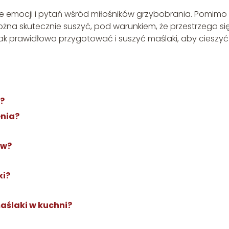
le emocji i pytań wśród miłośników grzybobrania. Pomimo 
można skutecznie suszyć, pod warunkiem, że przestrzega si
 jak prawidłowo przygotować i suszyć maślaki, aby cieszyć
?
enia?
ów?
ki?
aślaki w kuchni?