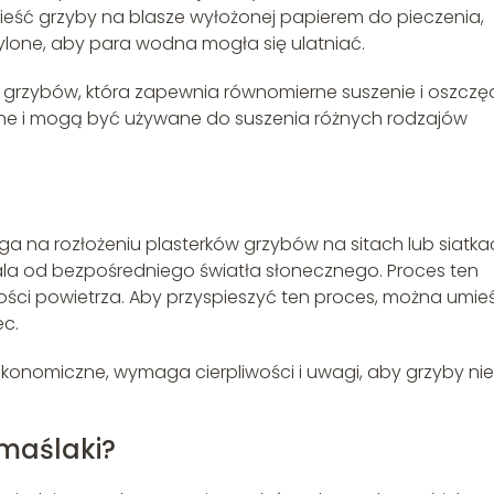
mieść grzyby na blasze wyłożonej papierem do pieczenia,
hylone, aby para wodna mogła się ulatniać.
do grzybów, która zapewnia równomierne suszenie i oszcz
dne i mogą być używane do suszenia różnych rodzajów
ga na rozłożeniu plasterków grzybów na sitach lub siatka
la od bezpośredniego światła słonecznego. Proces ten
ności powietrza. Aby przyspieszyć ten proces, można umie
ec.
 ekonomiczne, wymaga cierpliwości i uwagi, aby grzyby nie
maślaki?